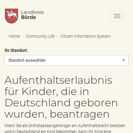
N
a
v
i
Home
Community Life
Citizen Information System
g
a
Ihr Standort:
t
i
Standort auswählen
o
n
e
Aufenthaltserlaubnis
i
für Kinder, die in
n
-
Deutschland geboren
/
a
wurden, beantragen
u
s
b
Wenn Sie als Drittstaatsangehöriger ein Aufenthaltsrecht besitzen
l
und in Deutschland ein Kind bekommen, kann Ihr Kind eine