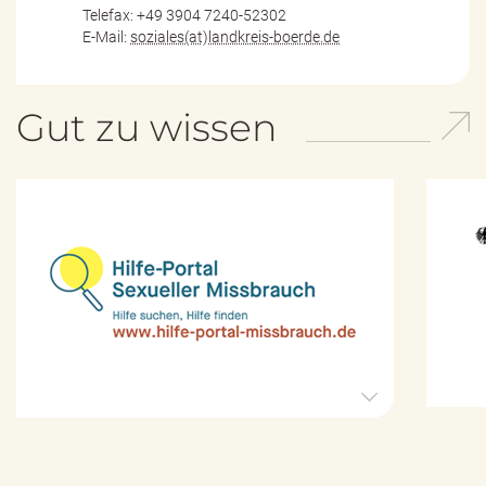
Telefax: +49 3904 7240-52302
E-Mail:
soziales(at)landkreis-boerde.de
Gut zu wissen
H
i
l
f
e