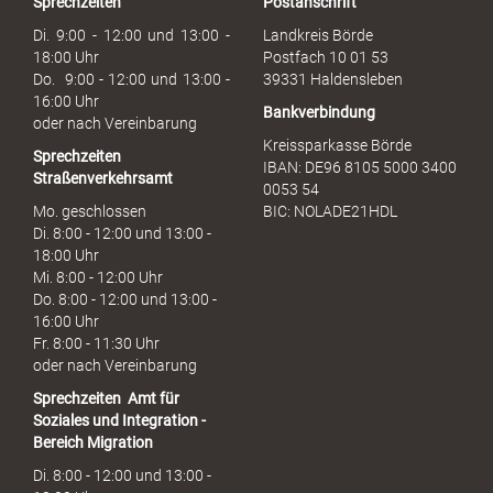
Sprechzeiten
Postanschrift
a
u
Di. 9:00 - 12:00 und 13:00 -
Landkreis Börde
c
18:00 Uhr
Postfach 10 01 53
h
Do. 9:00 - 12:00 und 13:00 -
39331 Haldensleben
16:00 Uhr
Bankverbindung
oder nach Vereinbarung
Kreissparkasse Börde
Sprechzeiten
IBAN: DE96 8105 5000 3400
Straßenverkehrsamt
0053 54
Mo. geschlossen
BIC: NOLADE21HDL
Di. 8:00 - 12:00 und 13:00 -
18:00 Uhr
Mi. 8:00 - 12:00 Uhr
Do. 8:00 - 12:00 und 13:00 -
16:00 Uhr
Fr. 8:00 - 11:30 Uhr
oder nach Vereinbarung
Sprechzeiten
Amt für
Soziales und Integration -
Bereich Migration
Di. 8:00 - 12:00 und 13:00 -