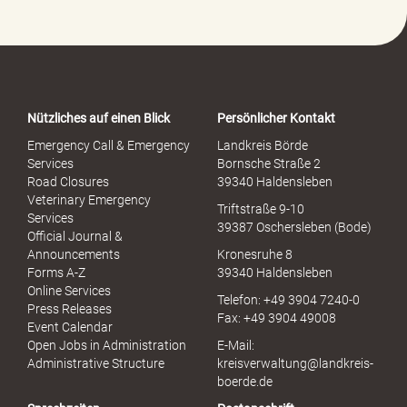
-
P
o
r
t
a
Nützliches auf einen Blick
Persönlicher Kontakt
l
S
Emergency Call & Emergency
Landkreis Börde
e
Services
Bornsche Straße 2
x
Road Closures
39340 Haldensleben
u
Veterinary Emergency
Triftstraße 9-10
e
Services
39387 Oschersleben (Bode)
l
Official Journal &
l
Announcements
Kronesruhe 8
e
Forms A-Z
39340 Haldensleben
r
Online Services
Telefon: +49 3904 7240-0
M
Press Releases
Fax: +49 3904 49008
i
Event Calendar
s
Open Jobs in Administration
E-Mail:
s
Administrative Structure
kreisverwaltung@landkreis-
b
boerde.de
r