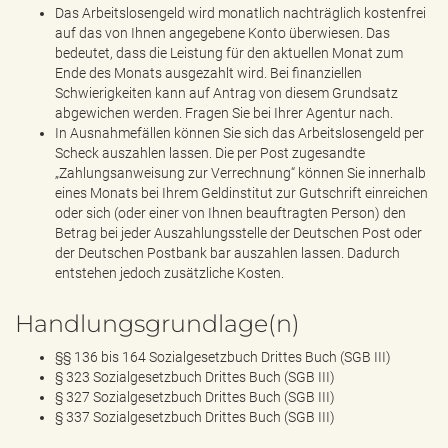
Das Arbeitslosengeld wird monatlich nachträglich kostenfrei
auf das von Ihnen angegebene Konto überwiesen. Das
bedeutet, dass die Leistung für den aktuellen Monat zum
Ende des Monats ausgezahlt wird. Bei finanziellen
Schwierigkeiten kann auf Antrag von diesem Grundsatz
abgewichen werden. Fragen Sie bei Ihrer Agentur nach.
In Ausnahmefällen können Sie sich das Arbeitslosengeld per
Scheck auszahlen lassen. Die per Post zugesandte
„Zahlungsanweisung zur Verrechnung“ können Sie innerhalb
eines Monats bei Ihrem Geldinstitut zur Gutschrift einreichen
oder sich (oder einer von Ihnen beauftragten Person) den
Betrag bei jeder Auszahlungsstelle der Deutschen Post oder
der Deutschen Postbank bar auszahlen lassen. Dadurch
entstehen jedoch zusätzliche Kosten.
Handlungsgrundlage(n)
§§ 136 bis 164 Sozialgesetzbuch Drittes Buch (SGB III)
§ 323 Sozialgesetzbuch Drittes Buch (SGB III)
§ 327 Sozialgesetzbuch Drittes Buch (SGB III)
§ 337 Sozialgesetzbuch Drittes Buch (SGB III)