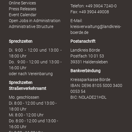
r
Online Services
Telefon: +49 3904 7240-0
M
Press Releases
Fax: +49 3904 49008
i
Event Calendar
s
Open Jobs in Administration
E-Mail:
s
Administrative Structure
kreisverwaltung@landkreis-
b
boerde.de
r
Sprechzeiten
Postanschrift
a
u
Di. 9:00 - 12:00 und 13:00 -
Landkreis Börde
c
18:00 Uhr
Postfach 10 01 53
h
Do. 9:00 - 12:00 und 13:00 -
39331 Haldensleben
16:00 Uhr
Bankverbindung
oder nach Vereinbarung
Kreissparkasse Börde
Sprechzeiten
IBAN: DE96 8105 5000 3400
Straßenverkehrsamt
0053 54
Mo. geschlossen
BIC: NOLADE21HDL
Di. 8:00 - 12:00 und 13:00 -
18:00 Uhr
Mi. 8:00 - 12:00 Uhr
Do. 8:00 - 12:00 und 13:00 -
16:00 Uhr