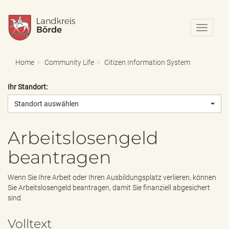
N
a
v
i
Home
Community Life
Citizen Information System
g
a
Ihr Standort:
t
i
Standort auswählen
o
n
e
Arbeitslosengeld
i
beantragen
n
-
/
Wenn Sie Ihre Arbeit oder Ihren Ausbildungsplatz verlieren, können
a
Sie Arbeitslosengeld beantragen, damit Sie finanziell abgesichert
u
sind.
s
b
Volltext
l