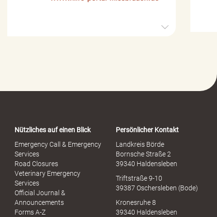
H
i
l
f
e
-
P
o
r
t
a
Nützliches auf einen Blick
Persönlicher Kontakt
l
S
Emergency Call & Emergency
Landkreis Börde
e
Services
Bornsche Straße 2
x
Road Closures
39340 Haldensleben
u
Veterinary Emergency
Triftstraße 9-10
e
Services
39387 Oschersleben (Bode)
l
Official Journal &
l
Announcements
Kronesruhe 8
e
Forms A-Z
39340 Haldensleben