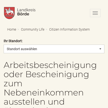
N
a
v
i
Home
Community Life
Citizen Information System
g
a
Ihr Standort:
t
i
Standort auswählen
o
n
e
Arbeitsbescheinigung
i
oder Bescheinigung
n
-
zum
/
a
Nebeneinkommen
u
s
ausstellen und
b
l