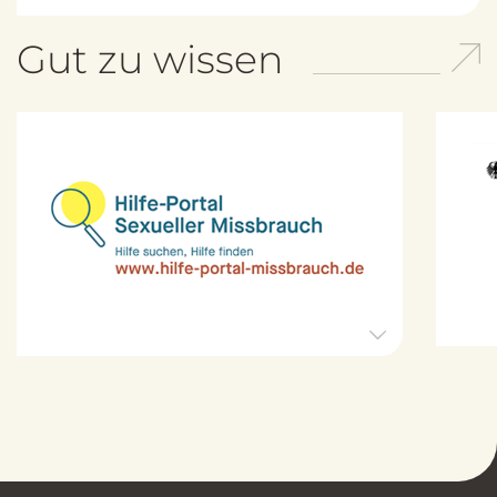
Gut zu wissen
H
i
l
f
e
-
P
o