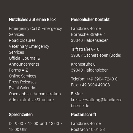
r
t
a
Nützliches auf einen Blick
Persönlicher Kontakt
l
S
Emergency Call & Emergency
Landkreis Börde
e
Services
Bornsche Straße 2
x
Road Closures
39340 Haldensleben
u
Veterinary Emergency
Triftstraße 9-10
e
Services
39387 Oschersleben (Bode)
l
Official Journal &
l
Announcements
Kronesruhe 8
e
Forms A-Z
39340 Haldensleben
r
Online Services
Telefon: +49 3904 7240-0
M
Press Releases
Fax: +49 3904 49008
i
Event Calendar
s
Open Jobs in Administration
E-Mail:
s
Administrative Structure
kreisverwaltung@landkreis-
b
boerde.de
r
Sprechzeiten
Postanschrift
a
u
Di. 9:00 - 12:00 und 13:00 -
Landkreis Börde
c
18:00 Uhr
Postfach 10 01 53