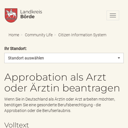
N
a
v
i
Home
Community Life
Citizen Information System
g
a
Ihr Standort:
t
i
Standort auswählen
o
n
e
Approbation als Arzt
i
oder Ärztin beantragen
n
-
/
Wenn Sie in Deutschland als Ärztin oder Arzt arbeiten möchten,
a
benötigen Sie eine gesonderte Berufsberechtigung - die
u
Approbation oder die Berufserlaubnis.
s
b
Volltext
l