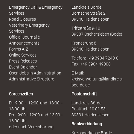
S
Emergency Call & Emergency
Landkreis Börde
e
Services
Bornsche Straße 2
x
Road Closures
39340 Haldensleben
u
Veterinary Emergency
Triftstraße 9-10
e
Services
39387 Oschersleben (Bode)
l
Official Journal &
l
Announcements
Kronesruhe 8
e
Forms A-Z
39340 Haldensleben
r
Online Services
Telefon: +49 3904 7240-0
M
Press Releases
Fax: +49 3904 49008
i
Event Calendar
s
Open Jobs in Administration
E-Mail:
s
Administrative Structure
kreisverwaltung@landkreis-
b
boerde.de
r
Sprechzeiten
Postanschrift
a
u
Di. 9:00 - 12:00 und 13:00 -
Landkreis Börde
c
18:00 Uhr
Postfach 10 01 53
h
Do. 9:00 - 12:00 und 13:00 -
39331 Haldensleben
16:00 Uhr
Bankverbindung
oder nach Vereinbarung
Kreissparkasse Börde