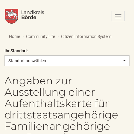
N
a
v
i
Home
Community Life
Citizen Information System
g
a
Ihr Standort:
t
i
Standort auswählen
o
n
e
Angaben zur
i
Ausstellung einer
n
-
Aufenthaltskarte für
/
a
drittstaatsangehörige
u
s
Familienangehörige
b
l