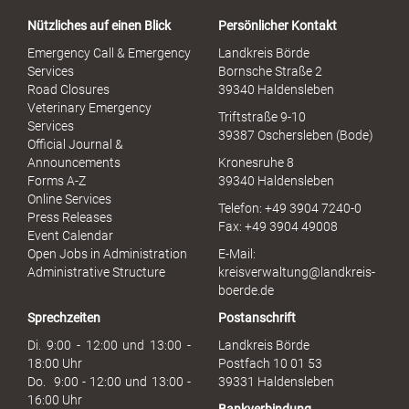
a
Nützliches auf einen Blick
Persönlicher Kontakt
l
S
Emergency Call & Emergency
Landkreis Börde
e
Services
Bornsche Straße 2
x
Road Closures
39340 Haldensleben
u
Veterinary Emergency
Triftstraße 9-10
e
Services
39387 Oschersleben (Bode)
l
Official Journal &
l
Announcements
Kronesruhe 8
e
Forms A-Z
39340 Haldensleben
r
Online Services
Telefon: +49 3904 7240-0
M
Press Releases
Fax: +49 3904 49008
i
Event Calendar
s
Open Jobs in Administration
E-Mail:
s
Administrative Structure
kreisverwaltung@landkreis-
b
boerde.de
r
Sprechzeiten
Postanschrift
a
u
Di. 9:00 - 12:00 und 13:00 -
Landkreis Börde
c
18:00 Uhr
Postfach 10 01 53
h
Do. 9:00 - 12:00 und 13:00 -
39331 Haldensleben
16:00 Uhr