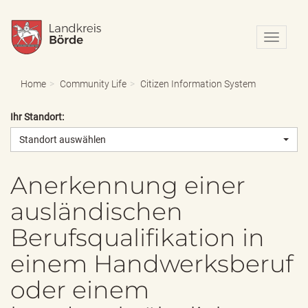
N
a
v
i
Home
Community Life
Citizen Information System
g
a
Ihr Standort:
t
i
Standort auswählen
o
n
e
Anerkennung einer
i
ausländischen
n
-
Berufsqualifikation in
/
a
einem Handwerksberuf
u
s
oder einem
b
l