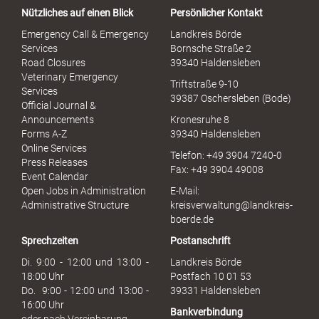
a
Nützliches auf einen Blick
Persönlicher Kontakt
l
S
Emergency Call & Emergency
Landkreis Börde
e
Services
Bornsche Straße 2
x
Road Closures
39340 Haldensleben
u
Veterinary Emergency
Triftstraße 9-10
e
Services
39387 Oschersleben (Bode)
l
Official Journal &
l
Announcements
Kronesruhe 8
e
Forms A-Z
39340 Haldensleben
r
Online Services
Telefon: +49 3904 7240-0
M
Press Releases
Fax: +49 3904 49008
i
Event Calendar
s
Open Jobs in Administration
E-Mail:
s
Administrative Structure
kreisverwaltung@landkreis-
b
boerde.de
r
Sprechzeiten
Postanschrift
a
u
Di. 9:00 - 12:00 und 13:00 -
Landkreis Börde
c
18:00 Uhr
Postfach 10 01 53
h
Do. 9:00 - 12:00 und 13:00 -
39331 Haldensleben
16:00 Uhr
Bankverbindung