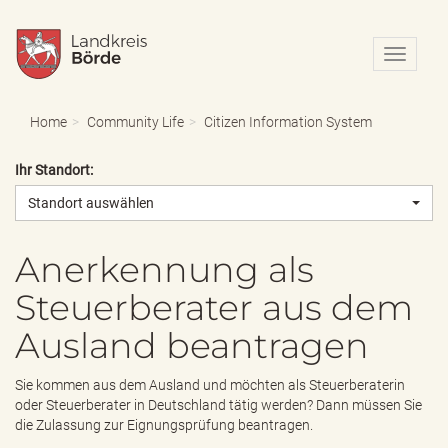
N
a
v
i
Home
Community Life
Citizen Information System
g
a
Ihr Standort:
t
i
Standort auswählen
o
n
e
Anerkennung als
i
Steuerberater aus dem
n
-
Ausland beantragen
/
a
u
Sie kommen aus dem Ausland und möchten als Steuerberaterin
s
oder Steuerberater in Deutschland tätig werden? Dann müssen Sie
b
die Zulassung zur Eignungsprüfung beantragen.
l