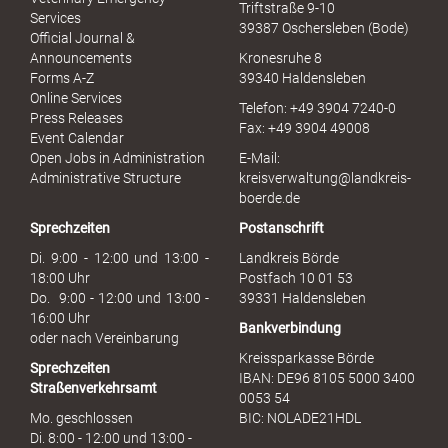
Triftstraße 9-10
e
Services
39387 Oschersleben (Bode)
l
Official Journal &
l
Announcements
Kronesruhe 8
e
Forms A-Z
39340 Haldensleben
r
Online Services
Telefon: +49 3904 7240-0
M
Press Releases
Fax: +49 3904 49008
i
Event Calendar
s
Open Jobs in Administration
E-Mail:
s
Administrative Structure
kreisverwaltung@landkreis-
b
boerde.de
r
Sprechzeiten
Postanschrift
a
u
Di. 9:00 - 12:00 und 13:00 -
Landkreis Börde
c
18:00 Uhr
Postfach 10 01 53
h
Do. 9:00 - 12:00 und 13:00 -
39331 Haldensleben
16:00 Uhr
Bankverbindung
oder nach Vereinbarung
Kreissparkasse Börde
Sprechzeiten
IBAN: DE96 8105 5000 3400
Straßenverkehrsamt
0053 54
Mo. geschlossen
BIC: NOLADE21HDL
Di. 8:00 - 12:00 und 13:00 -