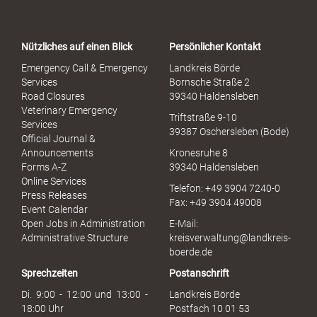
r
t
a
Nützliches auf einen Blick
Persönlicher Kontakt
l
S
Emergency Call & Emergency
Landkreis Börde
e
Services
Bornsche Straße 2
x
Road Closures
39340 Haldensleben
u
Veterinary Emergency
Triftstraße 9-10
e
Services
39387 Oschersleben (Bode)
l
Official Journal &
l
Announcements
Kronesruhe 8
e
Forms A-Z
39340 Haldensleben
r
Online Services
Telefon: +49 3904 7240-0
M
Press Releases
Fax: +49 3904 49008
i
Event Calendar
s
Open Jobs in Administration
E-Mail:
s
Administrative Structure
kreisverwaltung@landkreis-
b
boerde.de
r
Sprechzeiten
Postanschrift
a
u
Di. 9:00 - 12:00 und 13:00 -
Landkreis Börde
c
18:00 Uhr
Postfach 10 01 53