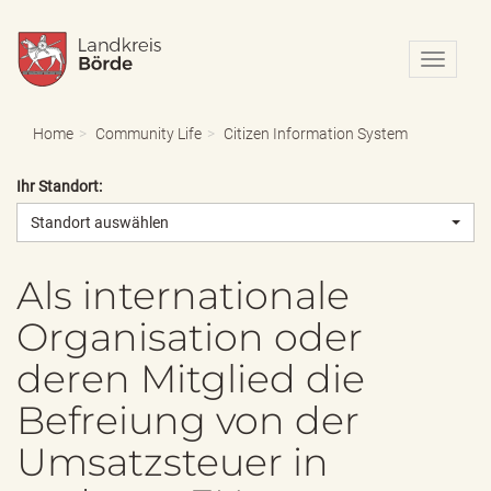
N
a
v
i
Home
Community Life
Citizen Information System
g
a
Ihr Standort:
t
i
Standort auswählen
o
n
e
Als internationale
i
Organisation oder
n
-
deren Mitglied die
/
a
Befreiung von der
u
s
Umsatzsteuer in
b
l