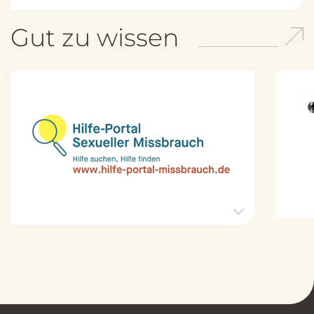
Gut zu wissen
H
i
l
f
e
-
P
o