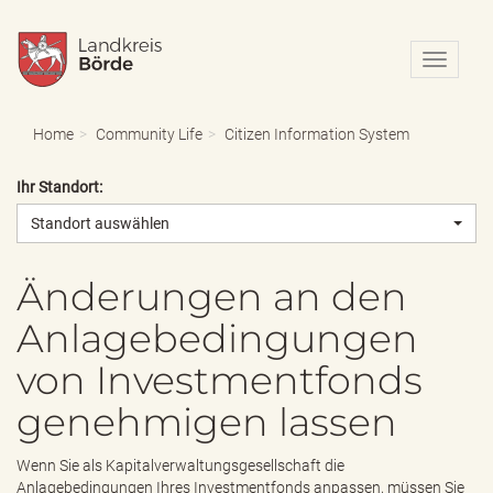
N
a
v
i
Home
Community Life
Citizen Information System
g
a
Ihr Standort:
t
i
Standort auswählen
o
n
e
Änderungen an den
i
Anlagebedingungen
n
-
von Investmentfonds
/
a
genehmigen lassen
u
s
b
Wenn Sie als Kapitalverwaltungsgesellschaft die
l
Anlagebedingungen Ihres Investmentfonds anpassen, müssen Sie