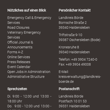
t
a
Nützliches auf einen Blick
Persönlicher Kontakt
l
S
Emergency Call & Emergency
Landkreis Börde
e
Services
Bornsche Straße 2
x
Road Closures
39340 Haldensleben
u
Veterinary Emergency
Triftstraße 9-10
e
Services
39387 Oschersleben (Bode)
l
Official Journal &
l
Announcements
Kronesruhe 8
e
Forms A-Z
39340 Haldensleben
r
Online Services
Telefon: +49 3904 7240-0
M
Press Releases
Fax: +49 3904 49008
i
Event Calendar
s
Open Jobs in Administration
E-Mail:
s
Administrative Structure
kreisverwaltung@landkreis-
b
boerde.de
r
Sprechzeiten
Postanschrift
a
u
Di. 9:00 - 12:00 und 13:00 -
Landkreis Börde
c
18:00 Uhr
Postfach 10 01 53
h
Do. 9:00 - 12:00 und 13:00 -
39331 Haldensleben