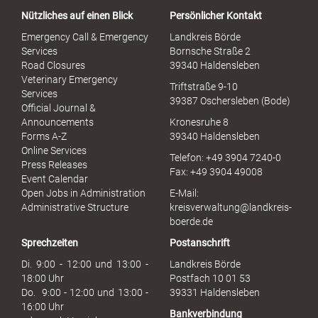
a
Nützliches auf einen Blick
Persönlicher Kontakt
l
S
Emergency Call & Emergency
Landkreis Börde
e
Services
Bornsche Straße 2
x
Road Closures
39340 Haldensleben
u
Veterinary Emergency
Triftstraße 9-10
e
Services
39387 Oschersleben (Bode)
l
Official Journal &
l
Announcements
Kronesruhe 8
e
Forms A-Z
39340 Haldensleben
r
Online Services
Telefon: +49 3904 7240-0
M
Press Releases
Fax: +49 3904 49008
i
Event Calendar
s
Open Jobs in Administration
E-Mail:
s
Administrative Structure
kreisverwaltung@landkreis-
b
boerde.de
r
Sprechzeiten
Postanschrift
a
u
Di. 9:00 - 12:00 und 13:00 -
Landkreis Börde
c
18:00 Uhr
Postfach 10 01 53
h
Do. 9:00 - 12:00 und 13:00 -
39331 Haldensleben
16:00 Uhr
Bankverbindung