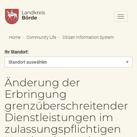
N
a
v
i
Home
Community Life
Citizen Information System
g
a
Ihr Standort:
t
i
Standort auswählen
o
n
e
Änderung der
i
Erbringung
n
-
grenzüberschreitender
/
a
Dienstleistungen im
u
s
zulassungspflichtigen
b
l