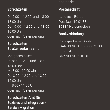
b
boerde.de
r
Sprechzeiten
Postanschrift
a
u
Di. 9:00 - 12:00 und 13:00 -
Landkreis Börde
c
18:00 Uhr
Postfach 10 01 53
h
Do. 9:00 - 12:00 und 13:00 -
39331 Haldensleben
16:00 Uhr
Bankverbindung
oder nach Vereinbarung
Kreissparkasse Börde
Sprechzeiten
IBAN: DE96 8105 5000 3400
Straßenverkehrsamt
0053 54
Mo. geschlossen
BIC: NOLADE21HDL
Di. 8:00 - 12:00 und 13:00 -
18:00 Uhr
Mi. 8:00 - 12:00 Uhr
Do. 8:00 - 12:00 und 13:00 -
16:00 Uhr
Fr. 8:00 - 11:30 Uhr
oder nach Vereinbarung
Sprechzeiten
Amt für
Soziales und Integration -
Bereich Migration