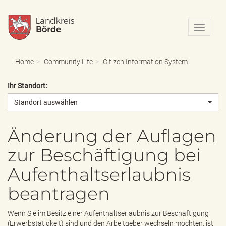
N
a
v
i
Home
Community Life
Citizen Information System
g
a
Ihr Standort:
t
i
Standort auswählen
o
n
e
Änderung der Auflagen
i
zur Beschäftigung bei
n
-
Aufenthaltserlaubnis
/
a
beantragen
u
s
b
Wenn Sie im Besitz einer Aufenthaltserlaubnis zur Beschäftigung
l
(Erwerbstätigkeit) sind und den Arbeitgeber wechseln möchten, ist