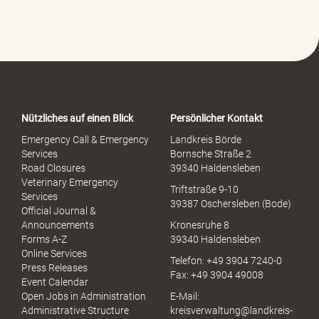
f
e
-
P
o
r
t
a
Nützliches auf einen Blick
Persönlicher Kontakt
l
S
Emergency Call & Emergency
Landkreis Börde
e
Services
Bornsche Straße 2
x
Road Closures
39340 Haldensleben
u
Veterinary Emergency
Triftstraße 9-10
e
Services
39387 Oschersleben (Bode)
l
Official Journal &
l
Announcements
Kronesruhe 8
e
Forms A-Z
39340 Haldensleben
r
Online Services
Telefon: +49 3904 7240-0
M
Press Releases
Fax: +49 3904 49008
i
Event Calendar
s
Open Jobs in Administration
E-Mail:
s
Administrative Structure
kreisverwaltung@landkreis-