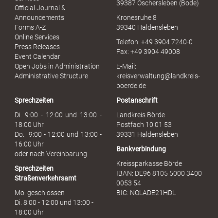
39387 Oschersleben (Bode)
l
Official Journal &
l
Announcements
Kronesruhe 8
e
Forms A-Z
39340 Haldensleben
r
Online Services
Telefon: +49 3904 7240-0
M
Press Releases
Fax: +49 3904 49008
i
Event Calendar
s
Open Jobs in Administration
E-Mail:
s
Administrative Structure
kreisverwaltung@landkreis-
b
boerde.de
r
Sprechzeiten
Postanschrift
a
u
Di. 9:00 - 12:00 und 13:00 -
Landkreis Börde
c
18:00 Uhr
Postfach 10 01 53
h
Do. 9:00 - 12:00 und 13:00 -
39331 Haldensleben
16:00 Uhr
Bankverbindung
oder nach Vereinbarung
Kreissparkasse Börde
Sprechzeiten
IBAN: DE96 8105 5000 3400
Straßenverkehrsamt
0053 54
Mo. geschlossen
BIC: NOLADE21HDL
Di. 8:00 - 12:00 und 13:00 -
18:00 Uhr