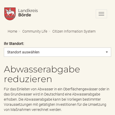
N
a
v
i
Home
Community Life
Citizen Information System
g
a
Ihr Standort:
t
i
Standort auswählen
o
n
e
Abwasserabgabe
i
reduzieren
n
-
/
Für das Einleiten von Abwasser in ein Oberflächengewässer oder in
a
das Grundwasser wird in Deutschland eine Abwasserabgabe
u
erhoben. Die Abwasserabgabe kann bei Vorliegen bestimmter
s
Voraussetzungen mit getätigten Investitionen für die Umsetzung
b
von Maßnahmen verrechnet werden.
l