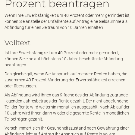
Prozent beantragen
e
n
d
Wenn Ihre Erwerbsfähigkeit um 40 Prozent oder mehr gemindert ist,
e
können Sie anstelle der Unfallrente auf Antrag eine Geldsumme als
n
Abfindung für einen Zeitraum von 10 Jahren erhalten
Volltext
Ist Ihre Erwerbsfähigkeit um 40 Prozent oder mehr gemindert,
können Sie eine auf höchstens 10 Jahre beschränkte Abfindung
beantragen.
Das gleiche gilt, wenn Sie Anspruch auf mehrere Renten haben, die
zusammen 40 Prozent Minderung der Erwerbsfähigkeit erreichen
oder übersteigen.
Als Abfindung wird Ihnen das 9-fache des der Abfindung zugrunde
liegenden Jahresbetrags der Rente gezahlt. Der nicht abgefundene
Teil der Rente wird weiterhin monatlich ausgezahlt. Nach Ablauf der
10 Jahre wird Ihnen dann wieder die gesamte Rente in monatlichen
Teilbeträgen gezahlt.
Verschlimmert sich Ihr Gesundheitszustand nach Gewährung einer
Abfindung, lebt auf Antrag Ihr Anspruch auf Rente in vollem