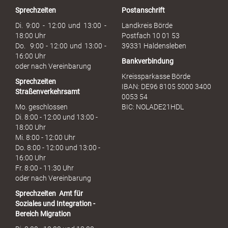
r
Sprechzeiten
Postanschrift
a
u
Di. 9:00 - 12:00 und 13:00 -
Landkreis Börde
c
18:00 Uhr
Postfach 10 01 53
h
Do. 9:00 - 12:00 und 13:00 -
39331 Haldensleben
16:00 Uhr
Bankverbindung
oder nach Vereinbarung
Kreissparkasse Börde
Sprechzeiten
IBAN: DE96 8105 5000 3400
Straßenverkehrsamt
0053 54
Mo. geschlossen
BIC: NOLADE21HDL
Di. 8:00 - 12:00 und 13:00 -
18:00 Uhr
Mi. 8:00 - 12:00 Uhr
Do. 8:00 - 12:00 und 13:00 -
16:00 Uhr
Fr. 8:00 - 11:30 Uhr
oder nach Vereinbarung
Sprechzeiten
Amt für
Soziales und Integration -
Bereich Migration