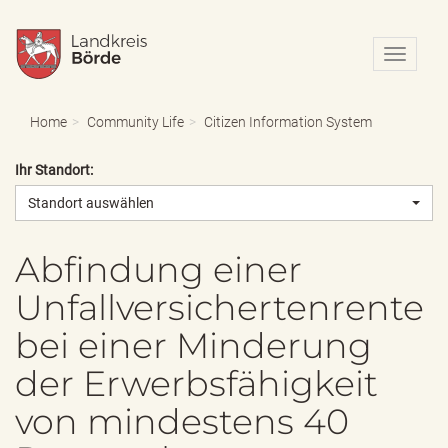
N
a
v
i
Home
Community Life
Citizen Information System
g
a
Ihr Standort:
t
i
Standort auswählen
o
n
e
Abfindung einer
i
Unfallversichertenrente
n
-
bei einer Minderung
/
a
der Erwerbsfähigkeit
u
s
von mindestens 40
b
l