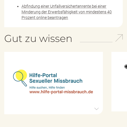
Abfindung einer Unfallversichertenrente bei einer
Minderung der Erwerbsfähigkeit von mindestens 40
Prozent online beantragen
Gut zu wissen
H
i
l
f