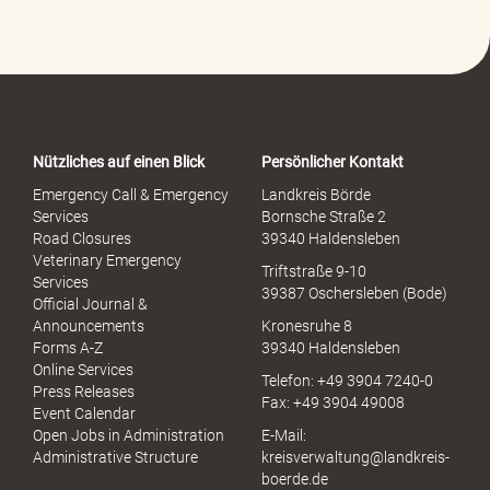
e
-
P
o
r
t
a
Nützliches auf einen Blick
Persönlicher Kontakt
l
S
Emergency Call & Emergency
Landkreis Börde
e
Services
Bornsche Straße 2
x
Road Closures
39340 Haldensleben
u
Veterinary Emergency
Triftstraße 9-10
e
Services
39387 Oschersleben (Bode)
l
Official Journal &
l
Announcements
Kronesruhe 8
e
Forms A-Z
39340 Haldensleben
r
Online Services
Telefon: +49 3904 7240-0
M
Press Releases
Fax: +49 3904 49008
i
Event Calendar
s
Open Jobs in Administration
E-Mail:
s
Administrative Structure
kreisverwaltung@landkreis-
b
boerde.de