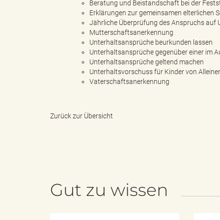
Beratung und Beistandschaft bei der Fests
Erklärungen zur gemeinsamen elterlichen S
Jährliche Überprüfung des Anspruchs auf Un
e
e
Mutterschaftsanerkennung
Unterhaltsansprüche beurkunden lassen
Unterhaltsansprüche gegenüber einer im Au
Unterhaltsansprüche geltend machen
n
r
Unterhaltsvorschuss für Kinder von Allein
Vaterschaftsanerkennung
Zurück zur Übersicht
d
i
e
n
Gut zu wissen
s
g