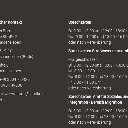
o
t
l
i
cher Kontakt
Sprechzeiten
n
e
s Börde
Di. 9:00 - 12:00 und 13:00 - 18:00 
e Straße 2
Do. 9:00 - 12:00 und 13:00 - 16:00
aldensleben
oder nach Vereinbarung
aße 9-10
Sprechzeiten
Straßenverkehrsam
schersleben (Bode)
Mo. geschlossen
uhe 8
Di. 8:00 - 12:00 und 13:00 - 18:00 
aldensleben
Mi. 8:00 - 12:00 Uhr
Do. 8:00 - 12:00 und 13:00 - 16:00
 +49 3904 7240-0
Fr. 8:00 - 11:30 Uhr
9 3904 49008
oder nach Vereinbarung
kreisverwaltung@landkreis-
Sprechzeiten
Amt für Soziales un
de
Integration - Bereich Migration
Di. 8:00 - 12:00 und 13:00 - 18:00 
Do. 8:00 - 12:00 und 13:00 - 16:00
oder nach Vereinbarung