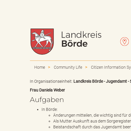
W
L
a
e
Home
Community Life
Citizen Information S
In Organisationseinheit:
Landkreis Börde - Jugendamt - 
Frau Daniela Weber
p
t
Aufgaben
In Börde:
Änderungen mitteilen, die wichtig sind für
p
t
Als Mutter Auskunft aus dem Sorgeregiste
Beistandschaft durch das Jugendamt bee