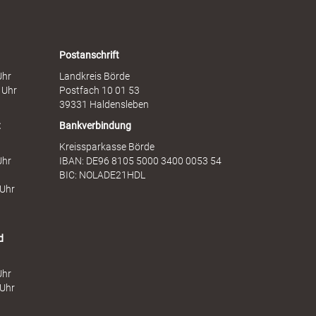
n
s
F
d
r
i
a
e
Postanschrift
u
n
Uhr
Landkreis Börde
e
s
 Uhr
Postfach 10 01 53
n
t
39331 Haldensleben
t
Bankverbindung
Kreissparkasse Börde
Uhr
IBAN: DE96 8105 5000 3400 0053 54
BIC: NOLADE21HDL
 Uhr
d
Uhr
 Uhr