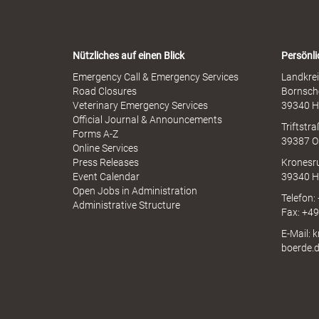
-
i
W
s
a
s
r
k
b
Nützliches auf einen Blick
Persönli
n
r
-
Emergency Call & Emergency Services
Landkrei
a
A
Road Closures
Bornsch
u
p
Veterinary Emergency Services
39340 H
c
r
p
Official Journal & Announcements
h
Triftstr
N
Forms A-Z
39387 O
I
Online Services
N
Press Releases
Kronesr
A
Event Calendar
39340 H
e
Open Jobs in Administration
Telefon:
Administrative Structure
Fax: +4
E-Mail: 
i
boerde.
s