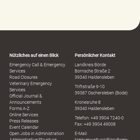
l
f
e
-
P
o
r
t
a
Nützliches auf einen Blick
Persönlicher Kontakt
l
S
Emergency Call & Emergency
Landkreis Börde
e
Services
Bornsche Straße 2
x
Road Closures
39340 Haldensleben
u
Veterinary Emergency
Triftstraße 9-10
e
Services
39387 Oschersleben (Bode)
l
Official Journal &
l
Announcements
Kronesruhe 8
e
Forms A-Z
39340 Haldensleben
r
Online Services
Telefon: +49 3904 7240-0
M
Press Releases
Fax: +49 3904 49008
i
Event Calendar
s
Open Jobs in Administration
E-Mail:
s
Administrative Structure
kreisverwaltung@landkreis-