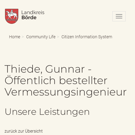
N
a
v
i
Home
Community Life
Citizen Information System
g
a
t
i
Thiede, Gunnar -
o
n
Öffentlich bestellter
e
i
Vermessungsingenieur
n
-
/
a
Unsere Leistungen
u
s
b
l
zurück zur Übersicht