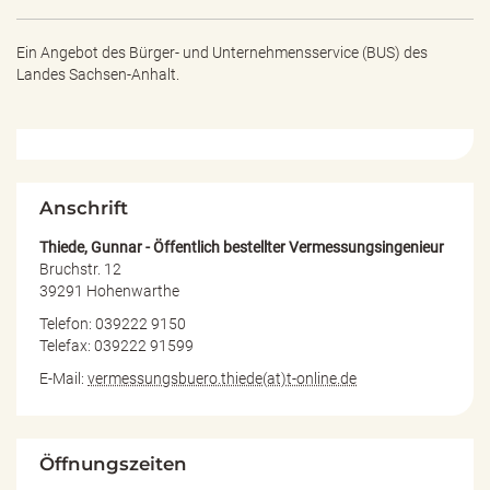
e
n
d
Ein Angebot des
Bürger- und Unternehmensservice (BUS) des
e
Landes Sachsen-Anhalt.
n
Anschrift
Thiede, Gunnar - Öffentlich bestellter Vermessungsingenieur
Bruchstr. 12
39291 Hohenwarthe
Telefon: 039222 9150
Telefax: 039222 91599
E-Mail:
vermessungsbuero.thiede(at)t-online.de
Öffnungszeiten