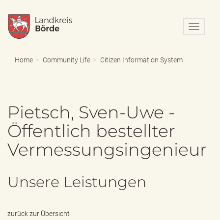
N
a
v
i
Home
Community Life
Citizen Information System
g
a
t
i
Pietsch, Sven-Uwe -
o
n
Öffentlich bestellter
e
i
Vermessungsingenieur
n
-
/
a
Unsere Leistungen
u
s
b
l
zurück zur Übersicht