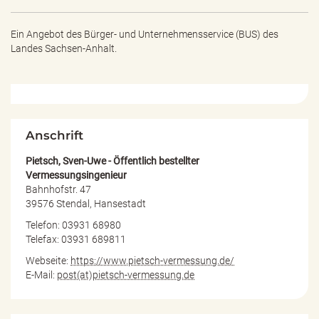
e
n
d
Ein Angebot des
Bürger- und Unternehmensservice (BUS) des
e
Landes Sachsen-Anhalt.
n
Anschrift
Pietsch, Sven-Uwe - Öffentlich bestellter
Vermessungsingenieur
Bahnhofstr. 47
39576 Stendal, Hansestadt
Telefon: 03931 68980
Telefax: 03931 689811
Webseite:
https://www.pietsch-vermessung.de/
E-Mail:
post(at)pietsch-vermessung.de