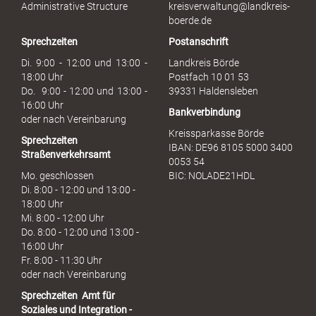
s
Administrative Structure
kreisverwaltung@landkreis-
b
boerde.de
r
Sprechzeiten
Postanschrift
a
u
Di. 9:00 - 12:00 und 13:00 -
Landkreis Börde
c
18:00 Uhr
Postfach 10 01 53
h
Do. 9:00 - 12:00 und 13:00 -
39331 Haldensleben
16:00 Uhr
Bankverbindung
oder nach Vereinbarung
Kreissparkasse Börde
Sprechzeiten
IBAN: DE96 8105 5000 3400
Straßenverkehrsamt
0053 54
Mo. geschlossen
BIC: NOLADE21HDL
Di. 8:00 - 12:00 und 13:00 -
18:00 Uhr
Mi. 8:00 - 12:00 Uhr
Do. 8:00 - 12:00 und 13:00 -
16:00 Uhr
Fr. 8:00 - 11:30 Uhr
oder nach Vereinbarung
Sprechzeiten
Amt für
Soziales und Integration -