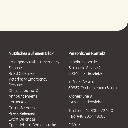
l
f
e
-
P
o
r
t
a
Nützliches auf einen Blick
Persönlicher Kontakt
l
S
Emergency Call & Emergency
Landkreis Börde
e
Services
Bornsche Straße 2
x
Road Closures
39340 Haldensleben
u
Veterinary Emergency
Triftstraße 9-10
e
Services
39387 Oschersleben (Bode)
l
Official Journal &
l
Announcements
Kronesruhe 8
e
Forms A-Z
39340 Haldensleben
r
Online Services
Telefon: +49 3904 7240-0
M
Press Releases
Fax: +49 3904 49008
i
Event Calendar
s
Open Jobs in Administration
E-Mail: