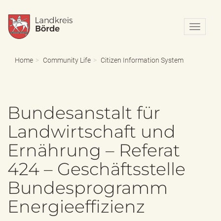
N
a
v
i
Home
Community Life
Citizen Information System
g
a
t
i
Bundesanstalt für
o
n
Landwirtschaft und
e
i
Ernährung – Referat
n
-
424 – Geschäftsstelle
/
a
Bundesprogramm
u
s
Energieeffizienz
b
l