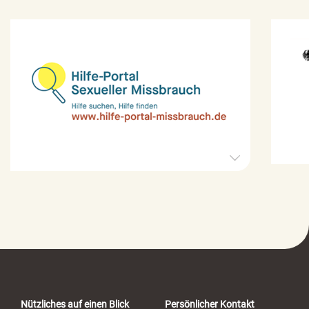
H
i
l
f
e
-
P
o
r
t
a
Nützliches auf einen Blick
Persönlicher Kontakt
l