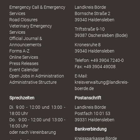
S
Emergency Call & Emergency
Landkreis Börde
e
Services
Bornsche Straße 2
x
Road Closures
39340 Haldensleben
u
Veterinary Emergency
Triftstraße 9-10
e
Services
39387 Oschersleben (Bode)
l
Official Journal &
l
Announcements
Kronesruhe 8
e
Forms A-Z
39340 Haldensleben
r
Online Services
Telefon: +49 3904 7240-0
M
Press Releases
Fax: +49 3904 49008
i
Event Calendar
s
Open Jobs in Administration
E-Mail:
s
Administrative Structure
kreisverwaltung@landkreis-
b
boerde.de
r
Sprechzeiten
Postanschrift
a
u
Di. 9:00 - 12:00 und 13:00 -
Landkreis Börde
c
18:00 Uhr
Postfach 10 01 53
h
Do. 9:00 - 12:00 und 13:00 -
39331 Haldensleben
16:00 Uhr
Bankverbindung
oder nach Vereinbarung
Kreissparkasse Börde