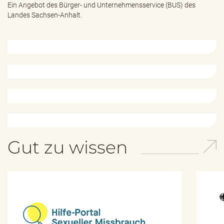
e
Ein Angebot des
Bürger- und Unternehmensservice (BUS) des
n
Landes Sachsen-Anhalt.
d
e
n
Gut zu wissen