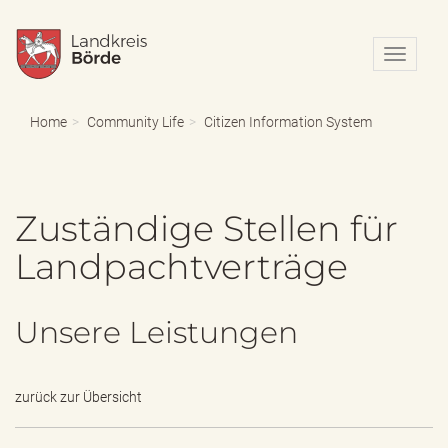
N
a
v
i
Home
Community Life
Citizen Information System
g
a
t
i
Zuständige Stellen für
o
n
Landpachtverträge
e
i
n
-
Unsere Leistungen
/
a
u
s
zurück zur Übersicht
b
l