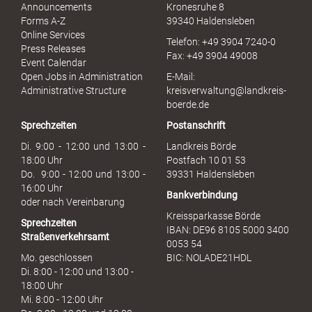
l
Announcements
Kronesruhe 8
e
Forms A-Z
39340 Haldensleben
r
Online Services
Telefon: +49 3904 7240-0
M
Press Releases
Fax: +49 3904 49008
i
Event Calendar
s
Open Jobs in Administration
E-Mail:
s
Administrative Structure
kreisverwaltung@landkreis-
b
boerde.de
r
Sprechzeiten
Postanschrift
a
u
Di. 9:00 - 12:00 und 13:00 -
Landkreis Börde
c
18:00 Uhr
Postfach 10 01 53
h
Do. 9:00 - 12:00 und 13:00 -
39331 Haldensleben
16:00 Uhr
Bankverbindung
oder nach Vereinbarung
Kreissparkasse Börde
Sprechzeiten
IBAN: DE96 8105 5000 3400
Straßenverkehrsamt
0053 54
Mo. geschlossen
BIC: NOLADE21HDL
Di. 8:00 - 12:00 und 13:00 -
18:00 Uhr
Mi. 8:00 - 12:00 Uhr