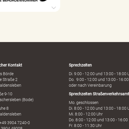
e
h
ö
r
d
e
n
h
o
t
l
i
cher Kontakt
Sprechzeiten
n
e
s Börde
Di. 9:00 - 12:00 und 13:00 - 18:00 
e Straße 2
Do. 9:00 - 12:00 und 13:00 - 16:00
aldensleben
oder nach Vereinbarung
aße 9-10
Sprechzeiten
Straßenverkehrsam
schersleben (Bode)
Mo. geschlossen
uhe 8
Di. 8:00 - 12:00 und 13:00 - 18:00 
aldensleben
Mi. 8:00 - 12:00 Uhr
Do. 8:00 - 12:00 und 13:00 - 16:00
 +49 3904 7240-0
Fr. 8:00 - 11:30 Uhr
9 3904 49008