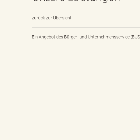
e
e
zurück zur Übersicht
Ein Angebot des
Bürger- und Unternehmensservice (BUS
n
r
d
i
e
n
s
g