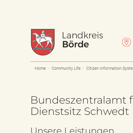
W
L
a
e
Home
Community Life
Citizen Information Syst
p
t
Bundeszentralamt fü
Dienstsitz Schwedt
p
t
Unsere Leistungen