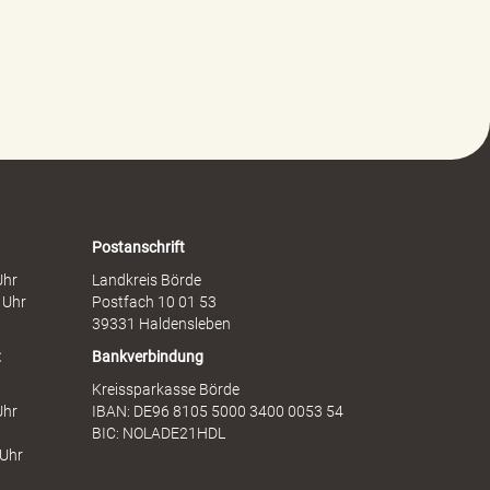
w
i
a
t
l
s
t
c
g
h
e
a
g
f
e
t
n
s
F
d
r
i
a
e
Postanschrift
u
n
Uhr
Landkreis Börde
e
s
 Uhr
Postfach 10 01 53
n
t
39331 Haldensleben
t
Bankverbindung
Kreissparkasse Börde
Uhr
IBAN: DE96 8105 5000 3400 0053 54
BIC: NOLADE21HDL
 Uhr