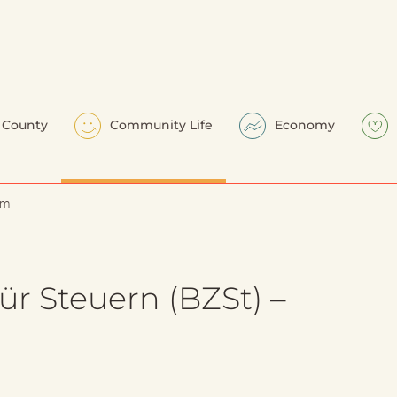
County
Community Life
Economy
em
r Steuern (BZSt) –