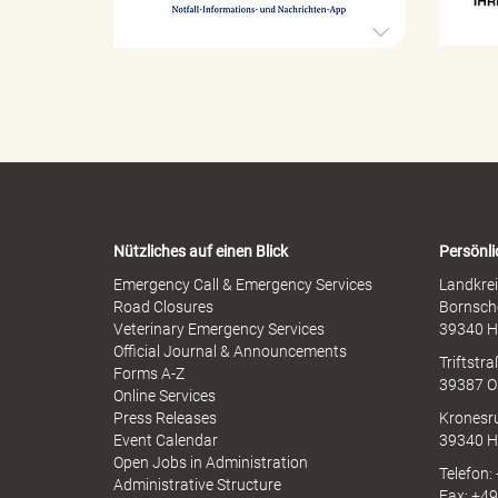
x
t
u
r
e
o
l
k
p
l
h
e
e
r
n
M
-
r
i
W
s
a
s
r
b
Nützliches auf einen Blick
Persönli
n
r
e
-
Emergency Call & Emergency Services
Landkrei
a
A
Road Closures
Bornsch
u
p
Veterinary Emergency Services
39340 H
c
p
Official Journal & Announcements
h
Triftstr
N
Forms A-Z
i
39387 O
I
Online Services
N
Press Releases
Kronesr
A
Event Calendar
39340 H
Open Jobs in Administration
Telefon:
s
Administrative Structure
Fax: +4