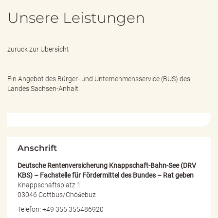
e
Unsere Leistungen
n
d
e
n
zurück zur Übersicht
Ein Angebot des
Bürger- und Unternehmensservice (BUS) des
Landes Sachsen-Anhalt.
Anschrift
Deutsche Rentenversicherung Knappschaft-Bahn-See (DRV
KBS) – Fachstelle für Fördermittel des Bundes – Rat geben
Knappschaftsplatz 1
03046 Cottbus/Chóśebuz
Telefon: +49 355 355486920