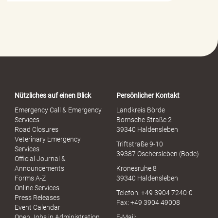
l
f
e
-
P
o
r
t
a
Nützliches auf einen Blick
Persönlicher Kontakt
l
S
Emergency Call & Emergency
Landkreis Börde
e
Services
Bornsche Straße 2
x
Road Closures
39340 Haldensleben
u
Veterinary Emergency
Triftstraße 9-10
e
Services
39387 Oschersleben (Bode)
l
Official Journal &
l
Announcements
Kronesruhe 8
e
Forms A-Z
39340 Haldensleben
r
Online Services
Telefon: +49 3904 7240-0
M
Press Releases
Fax: +49 3904 49008
i
Event Calendar
s
Open Jobs in Administration
E-Mail: