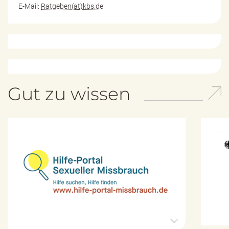
E-Mail:
Ratgeben(at)kbs.de
Gut zu wissen
H
i