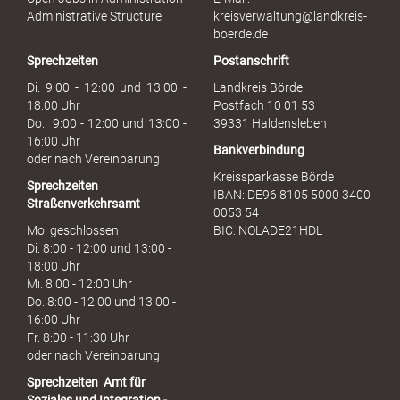
s
Administrative Structure
kreisverwaltung@landkreis-
b
boerde.de
r
Sprechzeiten
Postanschrift
a
u
Di. 9:00 - 12:00 und 13:00 -
Landkreis Börde
c
18:00 Uhr
Postfach 10 01 53
h
Do. 9:00 - 12:00 und 13:00 -
39331 Haldensleben
16:00 Uhr
Bankverbindung
oder nach Vereinbarung
Kreissparkasse Börde
Sprechzeiten
IBAN: DE96 8105 5000 3400
Straßenverkehrsamt
0053 54
Mo. geschlossen
BIC: NOLADE21HDL
Di. 8:00 - 12:00 und 13:00 -
18:00 Uhr
Mi. 8:00 - 12:00 Uhr
Do. 8:00 - 12:00 und 13:00 -
16:00 Uhr
Fr. 8:00 - 11:30 Uhr
oder nach Vereinbarung
Sprechzeiten
Amt für