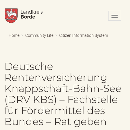
N
a
v
i
Home
Community Life
Citizen Information System
g
a
t
i
Deutsche
o
n
Rentenversicherung
e
i
Knappschaft-Bahn-See
n
-
(DRV KBS) – Fachstelle
/
a
für Fördermittel des
u
s
Bundes – Rat geben
b
l