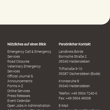
l
f
e
-
P
o
r
t
a
Nützliches auf einen Blick
Persönlicher Kontakt
l
S
Emergency Call & Emergency
Landkreis Börde
e
Services
Bornsche Straße 2
x
Road Closures
39340 Haldensleben
u
Veterinary Emergency
Triftstraße 9-10
e
Services
39387 Oschersleben (Bode)
l
Official Journal &
l
Announcements
Kronesruhe 8
e
Forms A-Z
39340 Haldensleben
r
Online Services
Telefon: +49 3904 7240-0
M
Press Releases
Fax: +49 3904 49008
i
Event Calendar
s
Open Jobs in Administration
E-Mail:
s