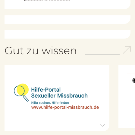
Gut zu wissen
H
i