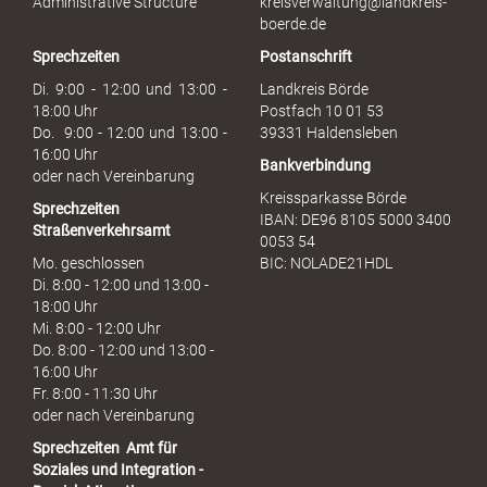
Administrative Structure
kreisverwaltung@landkreis-
b
boerde.de
r
Sprechzeiten
Postanschrift
a
u
Di. 9:00 - 12:00 und 13:00 -
Landkreis Börde
c
18:00 Uhr
Postfach 10 01 53
h
Do. 9:00 - 12:00 und 13:00 -
39331 Haldensleben
16:00 Uhr
Bankverbindung
oder nach Vereinbarung
Kreissparkasse Börde
Sprechzeiten
IBAN: DE96 8105 5000 3400
Straßenverkehrsamt
0053 54
Mo. geschlossen
BIC: NOLADE21HDL
Di. 8:00 - 12:00 und 13:00 -
18:00 Uhr
Mi. 8:00 - 12:00 Uhr
Do. 8:00 - 12:00 und 13:00 -
16:00 Uhr
Fr. 8:00 - 11:30 Uhr
oder nach Vereinbarung
Sprechzeiten
Amt für
Soziales und Integration -