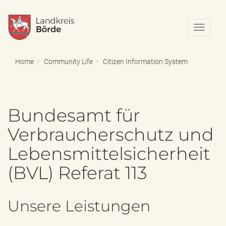
N
a
v
i
Home
Community Life
Citizen Information System
g
a
t
i
Bundesamt für
o
n
Verbraucherschutz und
e
i
Lebensmittelsicherheit
n
-
(BVL) Referat 113
/
a
u
s
Unsere Leistungen
b
l