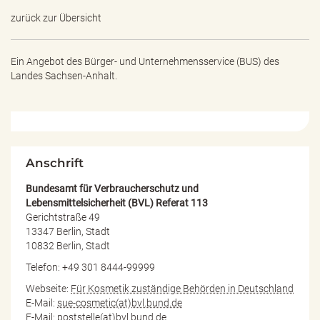
e
zurück zur Übersicht
n
d
e
Ein Angebot des
Bürger- und Unternehmensservice (BUS) des
n
Landes Sachsen-Anhalt.
Anschrift
Bundesamt für Verbraucherschutz und
Lebensmittelsicherheit (BVL) Referat 113
Gerichtstraße 49
13347 Berlin, Stadt
10832 Berlin, Stadt
Telefon: +49 301 8444-99999
Webseite:
Für Kosmetik zuständige Behörden in Deutschland
E-Mail:
sue-cosmetic(at)bvl.bund.de
E-Mail:
poststelle(at)bvl.bund.de