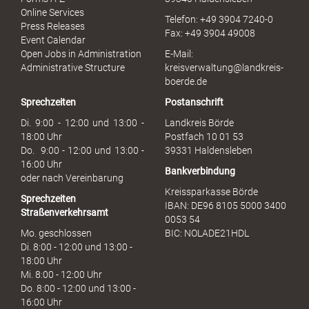
r
Online Services
Telefon: +49 3904 7240-0
M
Press Releases
Fax: +49 3904 49008
i
Event Calendar
s
Open Jobs in Administration
E-Mail:
s
Administrative Structure
kreisverwaltung@landkreis-
b
boerde.de
r
Sprechzeiten
Postanschrift
a
u
Di. 9:00 - 12:00 und 13:00 -
Landkreis Börde
c
18:00 Uhr
Postfach 10 01 53
h
Do. 9:00 - 12:00 und 13:00 -
39331 Haldensleben
16:00 Uhr
Bankverbindung
oder nach Vereinbarung
Kreissparkasse Börde
Sprechzeiten
IBAN: DE96 8105 5000 3400
Straßenverkehrsamt
0053 54
Mo. geschlossen
BIC: NOLADE21HDL
Di. 8:00 - 12:00 und 13:00 -
18:00 Uhr
Mi. 8:00 - 12:00 Uhr
Do. 8:00 - 12:00 und 13:00 -
16:00 Uhr