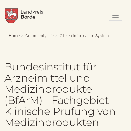
N
a
v
i
Home
Community Life
Citizen Information System
g
a
t
i
Bundesinstitut für
o
n
Arzneimittel und
e
i
Medizinprodukte
n
-
(BfArM) - Fachgebiet
/
a
Klinische Prüfung von
u
s
Medizinprodukten
b
l