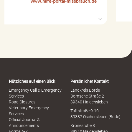
H
i
l
f
e
-
P
o
r
t
a
Nützliches auf einen Blick
Persönlicher Kontakt
l
S
Emergency Call & Emergency
Landkreis Börde
e
Services
Bornsche Straße 2
x
Road Closures
39340 Haldensleben
u
Veterinary Emergency
Triftstraße 9-10
e
Services
39387 Oschersleben (Bode)
l
Official Journal &
l
Announcements
Kronesruhe 8
e
Forms A-Z
39340 Haldensleben