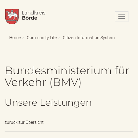
N
a
v
i
Home
Community Life
Citizen Information System
g
a
t
i
Bundesministerium für
o
n
Verkehr (BMV)
e
i
n
-
Unsere Leistungen
/
a
u
s
zurück zur Übersicht
b
l