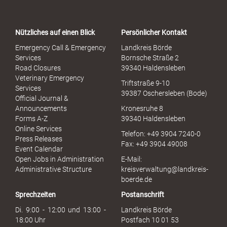
r
t
a
Nützliches auf einen Blick
Persönlicher Kontakt
l
S
Emergency Call & Emergency
Landkreis Börde
e
Services
Bornsche Straße 2
x
Road Closures
39340 Haldensleben
u
Veterinary Emergency
Triftstraße 9-10
e
Services
39387 Oschersleben (Bode)
l
Official Journal &
l
Announcements
Kronesruhe 8
e
Forms A-Z
39340 Haldensleben
r
Online Services
Telefon: +49 3904 7240-0
M
Press Releases
Fax: +49 3904 49008
i
Event Calendar
s
Open Jobs in Administration
E-Mail:
s
Administrative Structure
kreisverwaltung@landkreis-
b
boerde.de
r
Sprechzeiten
Postanschrift
a
u
Di. 9:00 - 12:00 und 13:00 -
Landkreis Börde
c
18:00 Uhr
Postfach 10 01 53
h