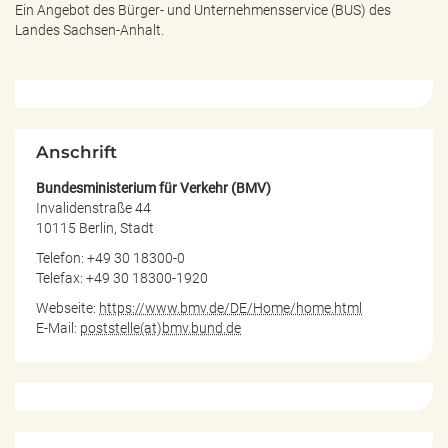
e
Ein Angebot des
Bürger- und Unternehmensservice (BUS) des
n
Landes Sachsen-Anhalt.
d
e
n
Anschrift
Bundesministerium für Verkehr (BMV)
Invalidenstraße 44
10115 Berlin, Stadt
Telefon: +49 30 18300-0
Telefax: +49 30 18300-1920
Webseite:
https://www.bmv.de/DE/Home/home.html
E-Mail:
poststelle(at)bmv.bund.de