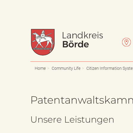
W
L
a
e
Home
Community Life
Citizen Information Syst
p
t
Patentanwaltskam
Unsere Leistungen
p
t