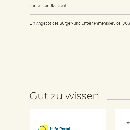
zurück zur Übersicht
e
e
Ein Angebot des
Bürger- und Unternehmensservice (BUS
n
r
d
i
Gut zu wissen
e
n
H
s
g
i