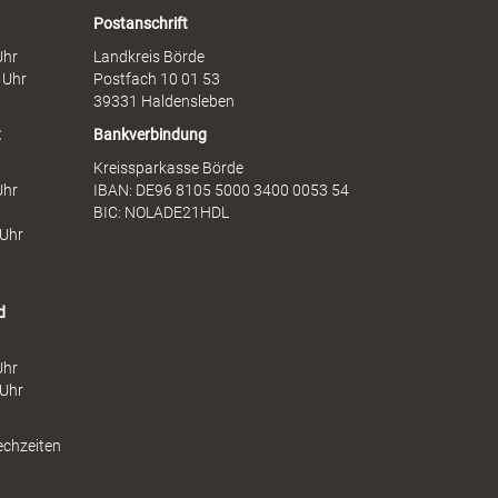
a
e
Postanschrift
u
n
Uhr
Landkreis Börde
e
s
 Uhr
Postfach 10 01 53
n
t
39331 Haldensleben
t
Bankverbindung
Kreissparkasse Börde
Uhr
IBAN: DE96 8105 5000 3400 0053 54
BIC: NOLADE21HDL
 Uhr
d
Uhr
 Uhr
echzeiten