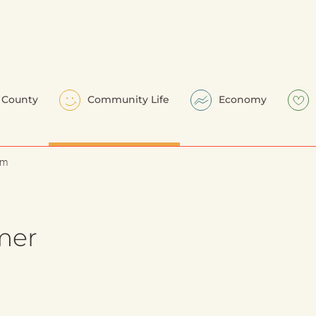
County
Community Life
Economy
em
mer