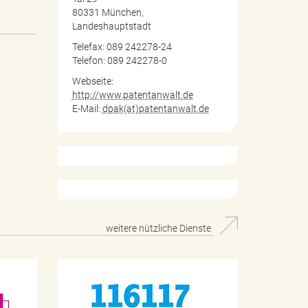
80331 München,
Landeshauptstadt
Telefax: 089 242278-24
Telefon: 089 242278-0
Webseite:
http://www.patentanwalt.de
E-Mail:
dpak(at)patentanwalt.de
weitere nützliche Dienste
H
Ä
i
r