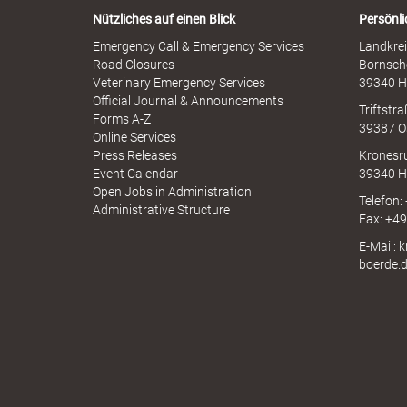
r
b
Nützliches auf einen Blick
Persönli
n
r
-
Emergency Call & Emergency Services
Landkrei
a
A
k
Road Closures
Bornsch
u
p
Veterinary Emergency Services
39340 H
c
p
Official Journal & Announcements
h
Triftstr
N
Forms A-Z
39387 O
I
Online Services
r
N
Press Releases
Kronesr
A
Event Calendar
39340 H
Open Jobs in Administration
Telefon:
Administrative Structure
Fax: +4
e
E-Mail: 
boerde.
i
s