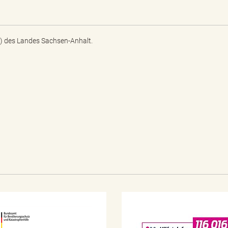
) des Landes Sachsen-Anhalt.
N
o