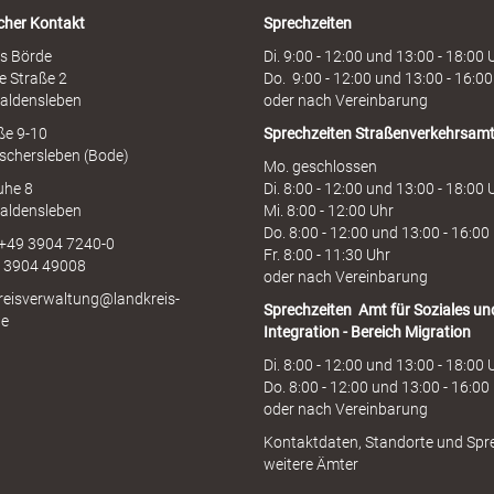
i
cher Kontakt
Sprechzeiten
n
e
s Börde
Di. 9:00 - 12:00 und 13:00 - 18:00 
e Straße 2
Do. 9:00 - 12:00 und 13:00 - 16:00
aldensleben
oder nach Vereinbarung
aße 9-10
Sprechzeiten
Straßenverkehrsam
schersleben (Bode)
Mo. geschlossen
uhe 8
Di. 8:00 - 12:00 und 13:00 - 18:00 
aldensleben
Mi. 8:00 - 12:00 Uhr
Do. 8:00 - 12:00 und 13:00 - 16:00
 +49 3904 7240-0
Fr. 8:00 - 11:30 Uhr
9 3904 49008
oder nach Vereinbarung
kreisverwaltung@landkreis-
Sprechzeiten
Amt für Soziales un
de
Integration - Bereich Migration
Di. 8:00 - 12:00 und 13:00 - 18:00 
Do. 8:00 - 12:00 und 13:00 - 16:00
oder nach Vereinbarung
Kontaktdaten, Standorte und Spr
weitere Ämter