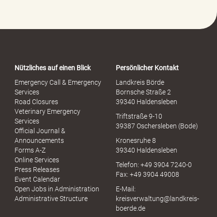
e
-
P
o
r
t
a
Nützliches auf einen Blick
Persönlicher Kontakt
l
S
Emergency Call & Emergency
Landkreis Börde
e
Services
Bornsche Straße 2
x
Road Closures
39340 Haldensleben
u
Veterinary Emergency
Triftstraße 9-10
e
Services
39387 Oschersleben (Bode)
l
Official Journal &
l
Announcements
Kronesruhe 8
e
Forms A-Z
39340 Haldensleben
r
Online Services
Telefon: +49 3904 7240-0
M
Press Releases
Fax: +49 3904 49008
i
Event Calendar
s
Open Jobs in Administration
E-Mail:
s
Administrative Structure
kreisverwaltung@landkreis-
b
boerde.de
r