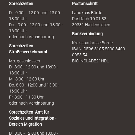
Sprechzeiten
Postanschrift
a
u
Di. 9:00 - 12:00 und 13:00 -
Landkreis Börde
c
18:00 Uhr
Postfach 10 01 53
h
Do. 9:00 - 12:00 und 13:00 -
39331 Haldensleben
16:00 Uhr
Bankverbindung
oder nach Vereinbarung
Kreissparkasse Börde
Sprechzeiten
IBAN: DE96 8105 5000 3400
Straßenverkehrsamt
0053 54
Mo. geschlossen
BIC: NOLADE21HDL
Di. 8:00 - 12:00 und 13:00 -
18:00 Uhr
Mi. 8:00 - 12:00 Uhr
Do. 8:00 - 12:00 und 13:00 -
16:00 Uhr
Fr. 8:00 - 11:30 Uhr
oder nach Vereinbarung
Sprechzeiten
Amt für
Soziales und Integration -
Bereich Migration
Di. 8:00 - 12:00 und 13:00 -