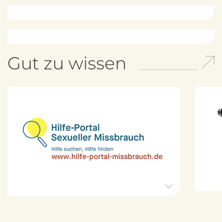
Gut zu wissen
H
i
l
f