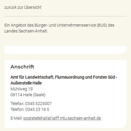
e
zurück zur Übersicht
n
d
e
Ein Angebot des
Bürger- und Unternehmensservice (BUS) des
n
Landes Sachsen-Anhalt.
Anschrift
Amt für Landwirtschaft, Flurneuordnung und Forsten Süd -
Außenstelle Halle
Mühlweg 19
06114 Halle (Saale)
Telefax: 0345 5225007
Telefon: 0345 23 16 5
E-Mail:
poststellehal(at)alff.mlu.sachsen-anhalt.de