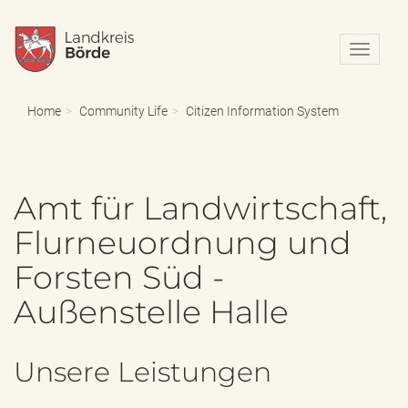
N
a
v
i
Home
Community Life
Citizen Information System
g
a
t
i
Amt für Landwirtschaft,
o
n
Flurneuordnung und
e
i
Forsten Süd -
n
-
Außenstelle Halle
/
a
u
s
Unsere Leistungen
b
l