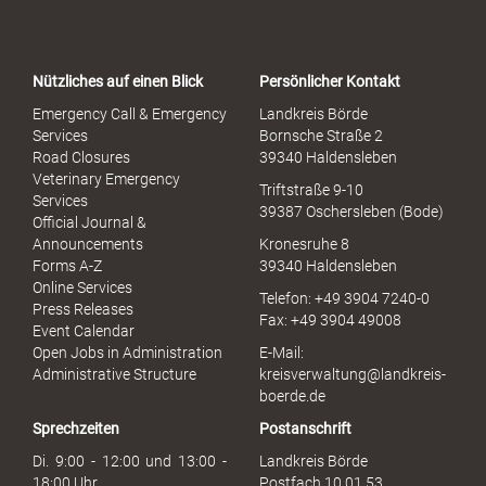
r
t
a
Nützliches auf einen Blick
Persönlicher Kontakt
l
S
Emergency Call & Emergency
Landkreis Börde
e
Services
Bornsche Straße 2
x
Road Closures
39340 Haldensleben
u
Veterinary Emergency
Triftstraße 9-10
e
Services
39387 Oschersleben (Bode)
l
Official Journal &
l
Announcements
Kronesruhe 8
e
Forms A-Z
39340 Haldensleben
r
Online Services
Telefon: +49 3904 7240-0
M
Press Releases
Fax: +49 3904 49008
i
Event Calendar
s
Open Jobs in Administration
E-Mail:
s
Administrative Structure
kreisverwaltung@landkreis-
b
boerde.de
r
Sprechzeiten
Postanschrift
a
u
Di. 9:00 - 12:00 und 13:00 -
Landkreis Börde
c
18:00 Uhr
Postfach 10 01 53