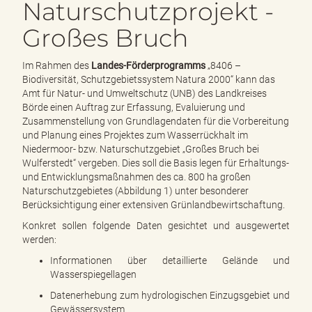
Naturschutzprojekt -
e
n
Großes Bruch
d
e
n
Im Rahmen des
Landes-Förderprogramms
„8406 –
Biodiversität, Schutzgebietssystem Natura 2000“ kann das
Amt für Natur- und Umweltschutz (UNB) des Landkreises
Börde einen Auftrag zur Erfassung, Evaluierung und
Zusammenstellung von Grundlagendaten für die Vorbereitung
und Planung eines Projektes zum Wasserrückhalt im
Niedermoor- bzw. Naturschutzgebiet „Großes Bruch bei
Wulferstedt“ vergeben. Dies soll die Basis legen für Erhaltungs-
und Entwicklungsmaßnahmen des ca. 800 ha großen
Naturschutzgebietes (Abbildung 1) unter besonderer
Berücksichtigung einer extensiven Grünlandbewirtschaftung.
Konkret sollen folgende Daten gesichtet und ausgewertet
werden:
Informationen über detaillierte Gelände und
Wasserspiegellagen
Datenerhebung zum hydrologischen Einzugsgebiet und
Gewässersystem