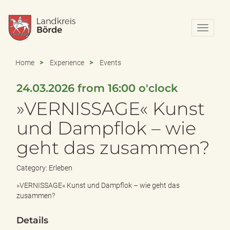
N
a
v
i
Home
Experience
Events
g
a
24.03.2026 from 16:00 o'clock
t
i
»VERNISSAGE« Kunst
o
n
und Dampflok – wie
e
geht das zusammen?
i
n
-
Category: Erleben
/
a
»VERNISSAGE« Kunst und Dampflok – wie geht das
u
zusammen?
s
b
Details
l