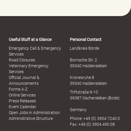
Useful Stuff at a Glance
Personal Contact
Emergency Call & Emergency
Landkreis Börde
Services
Road Closures
Bornsche Str. 2
Veterinary Emergency
39340 Haldensleben
Services
Official Journal &
Kronesruhe 8
Announcements
39340 Haldensleben
Forms A-Z
Triftstraße 9-10
Online Services
39387 Oschersleben (Bode)
Press Releases
Event Calendar
Germany
Open Jobs in Administration
Administrative Structure
Phone: +49 (0) 3904 7240 0
Fax: +49 (0) 3904 490 08