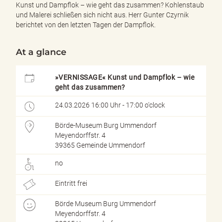
e
Kunst und Dampflok – wie geht das zusammen? Kohlenstaub
n
und Malerei schließen sich nicht aus. Herr Gunter Czyrnik
d
berichtet von den letzten Tagen der Dampflok.
e
n
At a glance
»VERNISSAGE« Kunst und Dampflok – wie
geht das zusammen?
24.03.2026 16:00 Uhr - 17:00 o'clock
Börde-Museum Burg Ummendorf
Meyendorffstr. 4
39365 Gemeinde Ummendorf
no
Eintritt frei
Börde Museum Burg Ummendorf
Meyendorffstr. 4