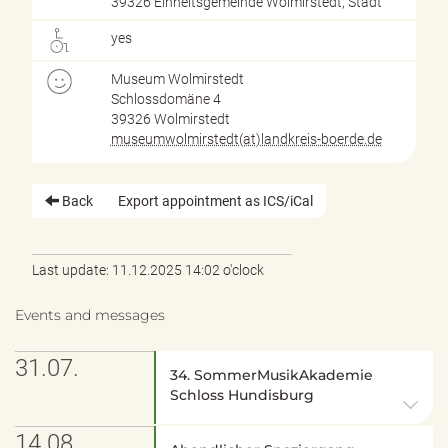
39326 Einheitsgemeinde Wolmirstedt, Stadt
yes
Museum Wolmirstedt
Schlossdomäne 4
39326 Wolmirstedt
museumwolmirstedt(at)landkreis-boerde.de
Back
Export appointment as ICS/iCal
Last update: 11.12.2025 14:02 o'clock
Events and messages
31.07.
34. SommerMusikAkademie
Schloss Hundisburg
14.08.