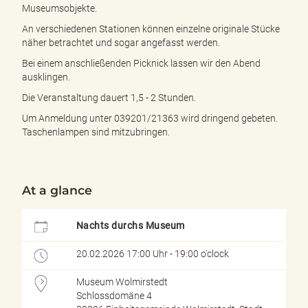
e
Museumsobjekte.
n
An verschiedenen Stationen können einzelne originale Stücke
d
näher betrachtet und sogar angefasst werden.
e
n
Bei einem anschließenden Picknick lassen wir den Abend
ausklingen.
Die Veranstaltung dauert 1,5 - 2 Stunden.
Um Anmeldung unter 039201/21363 wird dringend gebeten.
Taschenlampen sind mitzubringen.
At a glance
Nachts durchs Museum
20.02.2026 17:00 Uhr - 19:00 o'clock
Museum Wolmirstedt
Schlossdomäne 4