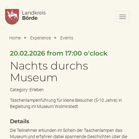
N
a
v
i
Home
Experience
Events
g
a
20.02.2026 from 17:00 o'clock
t
i
Nachts durchs
o
n
Museum
e
i
Category: Erleben
n
-
Taschenlampenführung für kleine Besucher (5-10 Jahre) in
/
Begleitung im Museum Wolmirstedt.
a
u
Details
s
b
Die Teilnehmer erkunden im Schein der Taschenlampen das
l
Museum und erfahren dabei spannende Geschichten über die