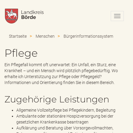
N
a
v
i
Startseite
Menschen
Bürgerinformationssystem
g
a
Pflege
t
i
o
Ein Pflegefall kommt oft unerwartet: Ein Unfall, ein Sturz, eine
n
Krankheit – und ein Mensch wird plötzlich pflegebedürftig. Wo
e
erhalte ich Unterstützung zur Pflege oder Pflegegeld?
i
Informationen und Orientierung finden Sie in diesem Bereich.
n
-
Zugehörige Leistungen
/
a
Allgemeine Vollzeitpflege bei Pflegekindern, Begleitung
u
Ambulante oder stationäre Hospizversorgung bei der
s
gesetzlichen Krankenkasse beantragen
b
Aufklärung und Beratung über Vorsorgevollmachten,
l