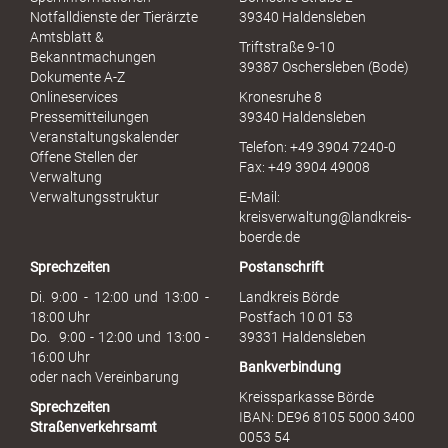
x
Notfalldienste der Tierärzte
39340 Haldensleben
u
Amtsblatt &
Triftstraße 9-10
e
Bekanntmachungen
39387 Oschersleben (Bode)
l
Dokumente A-Z
l
Onlineservices
Kronesruhe 8
e
Pressemitteilungen
39340 Haldensleben
r
Veranstaltungskalender
Telefon: +49 3904 7240-0
M
Offene Stellen der
Fax: +49 3904 49008
i
Verwaltung
s
Verwaltungsstruktur
E-Mail:
s
kreisverwaltung@landkreis-
b
boerde.de
r
Sprechzeiten
Postanschrift
a
u
Di. 9:00 - 12:00 und 13:00 -
Landkreis Börde
c
18:00 Uhr
Postfach 10 01 53
h
Do. 9:00 - 12:00 und 13:00 -
39331 Haldensleben
16:00 Uhr
Bankverbindung
oder nach Vereinbarung
Kreissparkasse Börde
Sprechzeiten
IBAN: DE96 8105 5000 3400
Straßenverkehrsamt
0053 54