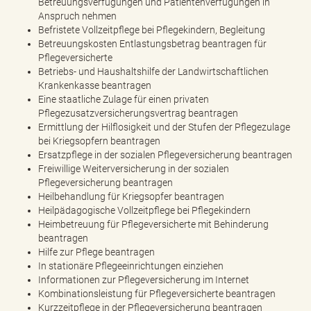
Betreuungsverfügungen und Patientenverfügungen in
e
Anspruch nehmen
n
Befristete Vollzeitpflege bei Pflegekindern, Begleitung
d
Betreuungskosten Entlastungsbetrag beantragen für
e
Pflegeversicherte
n
Betriebs- und Haushaltshilfe der Landwirtschaftlichen
Krankenkasse beantragen
Eine staatliche Zulage für einen privaten
Pflegezusatzversicherungsvertrag beantragen
Ermittlung der Hilflosigkeit und der Stufen der Pflegezulage
bei Kriegsopfern beantragen
Ersatzpflege in der sozialen Pflegeversicherung beantragen
Freiwillige Weiterversicherung in der sozialen
Pflegeversicherung beantragen
Heilbehandlung für Kriegsopfer beantragen
Heilpädagogische Vollzeitpflege bei Pflegekindern
Heimbetreuung für Pflegeversicherte mit Behinderung
beantragen
Hilfe zur Pflege beantragen
In stationäre Pflegeeinrichtungen einziehen
Informationen zur Pflegeversicherung im Internet
Kombinationsleistung für Pflegeversicherte beantragen
Kurzzeitpflege in der Pflegeversicherung beantragen