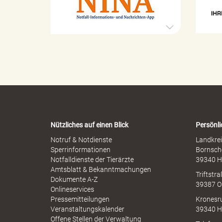
e
s
x
t
u
r
e
o
e
l
p
l
h
e
e
r
n
M
"
-
i
W
s
a
s
r
b
Nützliches auf einen Blick
Persönli
n
.
r
-
Notruf & Notdienste
Landkrei
a
A
Sperrinformationen
Bornsch
u
p
Notfalldienste der Tierärzte
39340 H
c
p
Amtsblatt & Bekanntmachungen
h
Triftstr
V
N
Dokumente A-Z
39387 O
I
Onlineservices
N
Pressemitteilungen
Kronesr
A
Veranstaltungskalender
39340 H
Offene Stellen der Verwaltung