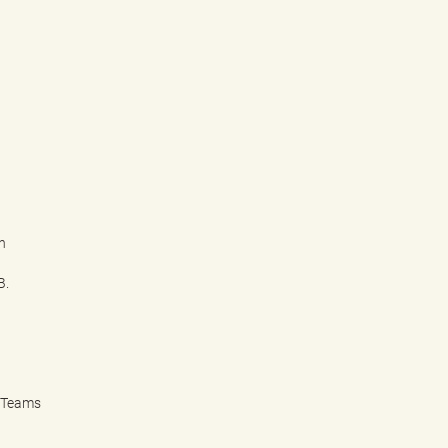
n
B.
V-Teams