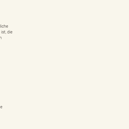
liche
st, die
h
he