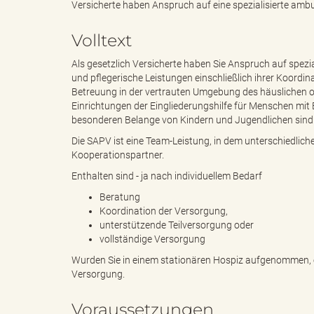
Versicherte haben Anspruch auf eine spezialisierte ambu
Volltext
e
i
Als gesetzlich Versicherte haben Sie Anspruch auf spezi
und pflegerische Leistungen einschließlich ihrer Koordin
Betreuung in der vertrauten Umgebung des häuslichen od
n
f
Einrichtungen der Eingliederungshilfe für Menschen mit 
besonderen Belange von Kindern und Jugendlichen sind 
Die SAPV ist eine Team-Leistung, in dem unterschiedlic
Kooperationspartner.
d
t
Enthalten sind - ja nach individuellem Bedarf
Beratung
Koordination der Versorgung,
unterstützende Teilversorgung oder
e
z
vollständige Versorgung
Wurden Sie in einem stationären Hospiz aufgenommen, erh
Versorgung.
s
u
Voraussetzungen