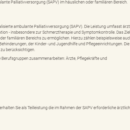
lante Palliativversorgung (SAPV) im häuslichen oder familiären Bereich.
alisierte ambulante Palliativversorgung (SAPV). Die Leistung umfasst ärzt
ation - insbesondere zur Schmerztherapie und Symptomkontrolle. Das Ziel i
er familiären Bereichs zu ermöglichen. Hierzu zählen beispielsweise auc
Behinderungen, der Kinder- und Jugendhilfe und Pflegeeinrichtungen. Die
zu berücksichtigen.
he Berufsgruppen zusammenarbeiten: Ärzte, Pflegekräfte und
alten Sie als Teilleistung die im Rahmen der SAPV erforderliche ärztlic