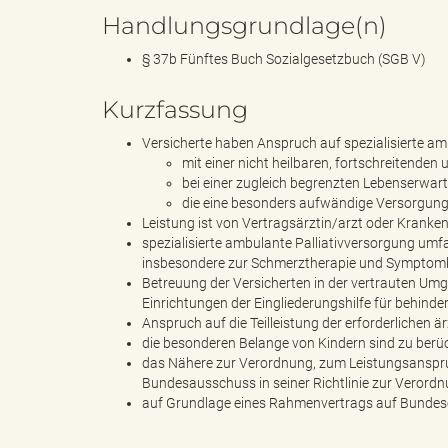
Handlungsgrundlage(n)
§ 37b Fünftes Buch Sozialgesetzbuch (SGB V)
d
Kurzfassung
Versicherte haben Anspruch auf spezialisierte am
k
mit einer nicht heilbaren, fortschreitenden
bei einer zugleich begrenzten Lebenserwar
die eine besonders aufwändige Versorgung
Leistung ist von Vertragsärztin/arzt oder Kranke
spezialisierte ambulante Palliativversorgung umfa
r
insbesondere zur Schmerztherapie und Symptomk
Betreuung der Versicherten in der vertrauten Umg
Einrichtungen der Eingliederungshilfe für behind
Anspruch auf die Teilleistung der erforderlichen ä
e
die besonderen Belange von Kindern sind zu berüc
das Nähere zur Verordnung, zum Leistungsanspr
Bundesausschuss in seiner Richtlinie zur Verordn
auf Grundlage eines Rahmenvertrags auf Bundes
i