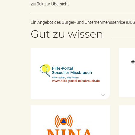
zurück zur Übersicht
Ein Angebot des
Bürger- und Unternehmensservice (BUS
s
Gut zu wissen
B
H
i
l
f
ö
e
-
P
o
r
r
t
K
a
a
l
t
S
d
a