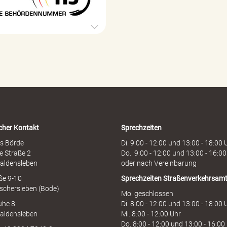
g
e
e
h
ö
r
d
e
n
h
o
t
l
i
cher Kontakt
Sprechzeiten
n
e
s Börde
Di. 9:00 - 12:00 und 13:00 - 18:00 
e Straße 2
Do. 9:00 - 12:00 und 13:00 - 16:00
aldensleben
oder nach Vereinbarung
aße 9-10
Sprechzeiten
Straßenverkehrsam
schersleben (Bode)
Mo. geschlossen
uhe 8
Di. 8:00 - 12:00 und 13:00 - 18:00 
aldensleben
Mi. 8:00 - 12:00 Uhr
Do. 8:00 - 12:00 und 13:00 - 16:00