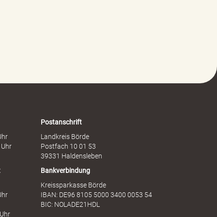
e
e
w
i
a
t
l
s
t
c
g
h
e
a
g
f
e
t
n
s
F
d
r
i
a
e
Postanschrift
u
n
Uhr
Landkreis Börde
e
s
 Uhr
Postfach 10 01 53
n
t
39331 Haldensleben
t
Bankverbindung
Kreissparkasse Börde
Uhr
IBAN: DE96 8105 5000 3400 0053 54
BIC: NOLADE21HDL
 Uhr