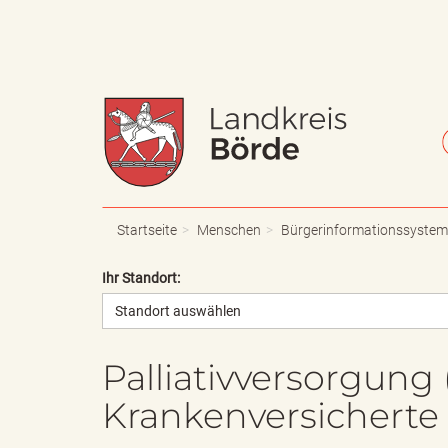
W
S
a
c
Startseite
Menschen
Bürgerinformationssystem
Ihr Standort:
Standort auswählen
p
h
Palliativversorgung 
Krankenversicherte
p
r