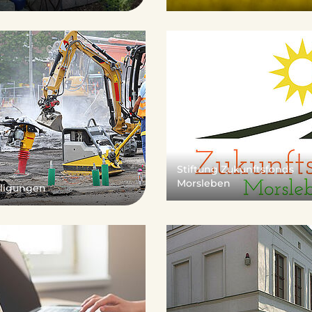
Stiftung Zukunftsfonds
Morsleben
iligungen