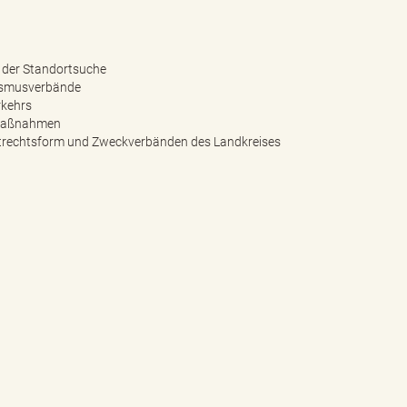
i der Standortsuche
rismusverbände
rkehrs
r Maßnahmen
atrechtsform und Zweckverbänden des Landkreises