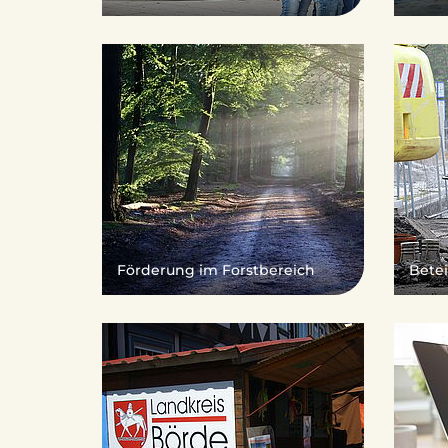
s
B
ö
Förderung im Forstbereich
Bete
r
d