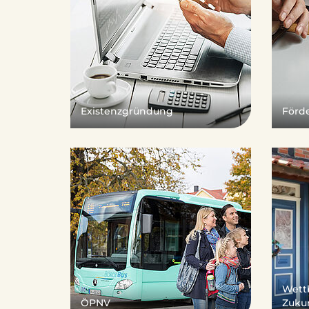
d
k
Existenzgründung
Förd
r
e
Wett
i
ÖPNV
Zuku