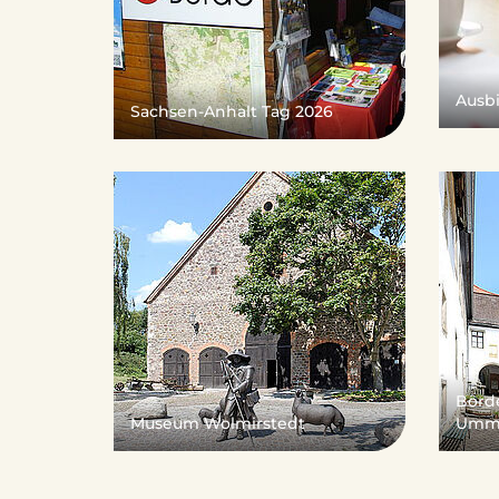
e
Ausb
Sachsen-Anhalt Tag 2026
"
.
V
Börd
Museum Wolmirstedt
Umm