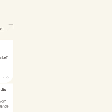
hen
enke?“
 die
 vom
lände.