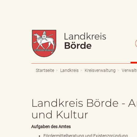
W
S
a
c
Startseite
Landkreis
Kreisverwaltung
Verwalt
p
h
Landkreis Börde - A
und Kultur
p
r
Aufgaben des Amtes
Fördermittelberatung und
Existenzgründung