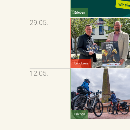
k
Erleben
29.05.
u
n
Landkreis
12.05.
g
f
Erleben