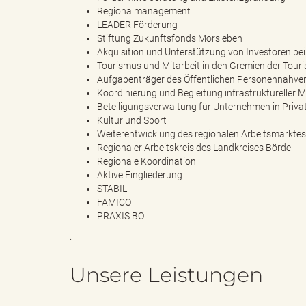
Regionalmanagement
LEADER Förderung
e
i
Stiftung Zukunftsfonds Morsleben
Akquisition und Unterstützung von Investoren be
Tourismus und Mitarbeit in den Gremien der Tou
Aufgabenträger des Öffentlichen Personennahve
Koordinierung und Begleitung infrastrukturelle
n
f
Beteiligungsverwaltung
für Unternehmen in Priv
Kultur und Sport
Weiterentwicklung des regionalen Arbeitsmarktes
Regionaler Arbeitskreis des Landkreises Börde
Regionale Koordination
d
t
Aktive Eingliederung
STABIL
FAMICO
PRAXIS BO
e
z
.
Unsere Leistungen
s
u