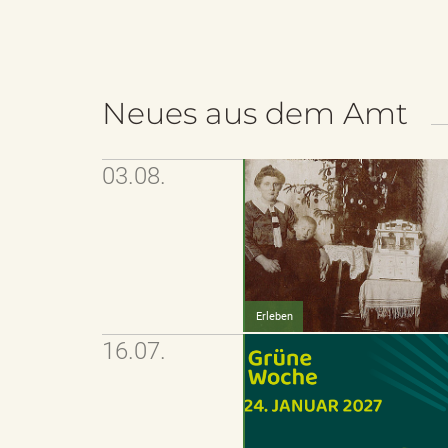
e
r
Neues aus dem Amt
03.08.
l
i
Erleben
16.07.
n