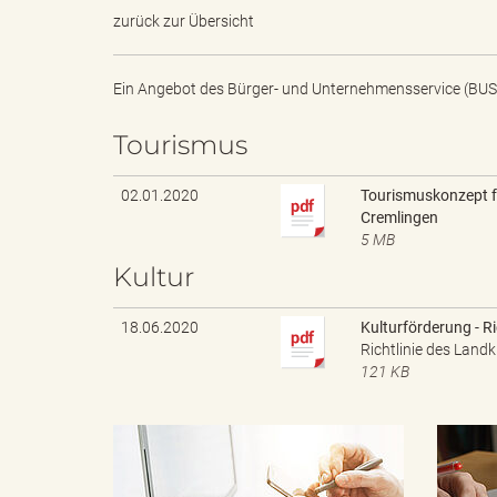
zurück zur Übersicht
g
Ein Angebot des
Bürger- und Unternehmensservice (BUS
Tourismus
"
02.01.2020
Tourismuskonzept f
Cremlingen
5 MB
Kultur
L
18.06.2020
Kulturförderung - Ri
Richtlinie des Land
121 KB
a
n