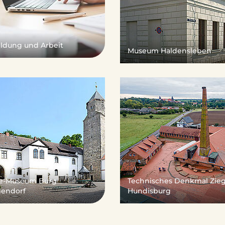
ildung und Arbeit
Museum Haldensleben
e-Museum Burg
Technisches Denkmal Zieg
endorf
Hundisburg