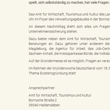
spielt, sich selbstständig zu machen, hat viele Frage
Das Amt für Wirtschaft, Tourismus und Kultur des La
g
Uhr im Foyer des Verwaltungsgebäudes in der Bornsc
An diesem Nachmittag dreht sich alles um Frage
Unternehmenssicherung stehen.
"
Dazu bieten neben dem Amt für Wirtschaft, Tourism
Beratungen an. Dazu gehören unter anderem di
Magdeburg, die Agentur für Arbeit, das Job-Cente
Sachsen-Anhalt, die Kreissparkasse Börde, die Volksb
L
Auf der Gründermesse ist es möglich, Fragen an verschi
Im Rahmen der Gründerwoche Deutschland vom 18. bi
Thema Existenzgründung statt
a
Ansprechpartner:
Amt für Wirtschaft, Tourismus und Kultur
Bornsche Straße 2
n
39340 Haldensleben