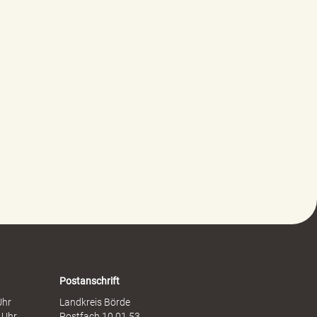
Postanschrift
Uhr
Landkreis Börde
 Uhr
Postfach 10 01 53