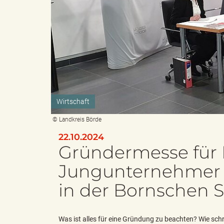
e
i
n
f
Wirtschaft
d
t
© Landkreis Börde
22.10.2024
Gründermesse für 
e
z
Jungunternehmer 
in der Bornschen S
s
u
Was ist alles für eine Gründung zu beachten? Wie schr