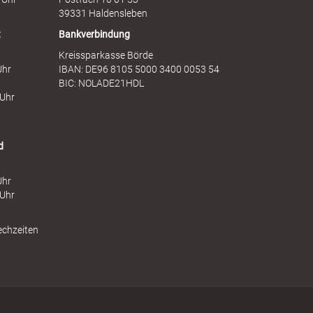
39331 Haldensleben
t
Bankverbindung
Kreissparkasse Börde
Uhr
IBAN: DE96 8105 5000 3400 0053 54
BIC: NOLADE21HDL
 Uhr
d
Uhr
 Uhr
echzeiten