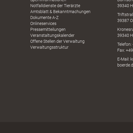
Notfalldienste der Tierärzte
39340 H
Amtsblatt & Bekanntmachungen
Triftstr
Dokumente A-Z
39387 O
s
Onlineservices
Pressemitteilungen
Kronesr
Veranstaltungskalender
39340 H
Offene Stellen der Verwaltung
Telefon:
Verwaltungsstruktur
B
Fax: +4
E-Mail: 
boerde.
ö
r
d