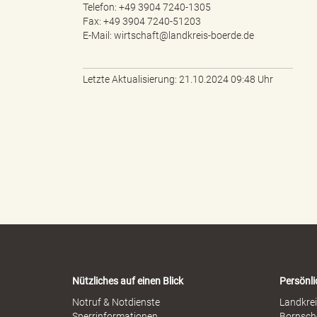
Telefon: +49 3904 7240-1305
Fax: +49 3904 7240-51203
E-Mail: wirtschaft@landkreis-boerde.de
d
Letzte Aktualisierung: 21.10.2024 09:48 Uhr
k
r
e
Nützliches auf einen Blick
Persönli
Notruf & Notdienste
Landkrei
i
Sperrinformationen
Bornsch