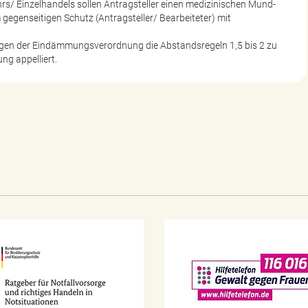
s/ Einzelhandels sollen Antragsteller einen medizinischen Mund-
gegenseitigen Schutz (Antragsteller/ Bearbeiteter) mit
en der Eindämmungsverordnung die Abstandsregeln 1,5 bis 2 zu
ng appelliert.
N
o
t
f
a