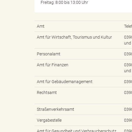
Freitag: 8:00 bis 13:00 Uhr
g
Amt
Tel
Amt für Wirtschaft, Tourismus und Kultur
039
und
"
Personalamt
039
Amt für Finanzen
039
und
L
Amt für Gebäudemanagement
039
Rechtsamt
039
a
Straßenverkehrsamt
039
Vergabestelle
039
n
Amt für Gesundheit und Verbraucherschutz
039