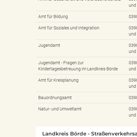
und
Amt für Bildung
039
d
Amt für Soziales und Integration
039
und
Jugendamt
039
k
und
Jugendamt - Fragen zur
039
Kindertagesbetreuung im Landkreis Börde
und
r
Amt für Kreisplanung
039
und
Bauordnungsamt
039
e
Natur- und Umweltamt
039
und
i
Landkreis Börde - Straßenverkehrs