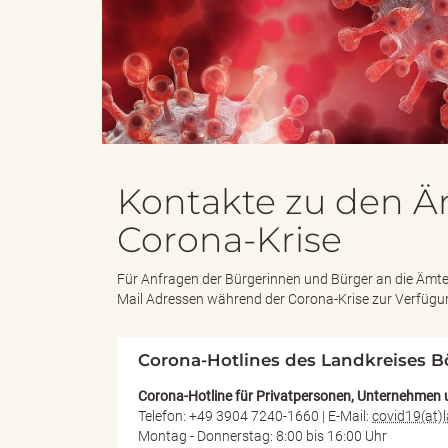
e
i
n
f
Kontakte zu den 
Corona-Krise
d
t
Für Anfragen der Bürgerinnen und Bürger an die Ämt
Mail Adressen während der Corona-Krise zur Verfügu
e
z
Corona-Hotlines des Landkreises B
Corona-Hotline für Privatpersonen, Unternehmen 
Telefon: +49 3904 7240-1660 | E-Mail:
covid19(at)
s
u
Montag - Donnerstag: 8:00 bis 16:00 Uhr