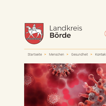
W
S
a
c
Startseite
Menschen
Gesundheit
Kontak
p
h
p
r