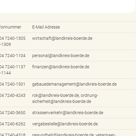
efonnummer
E-Mail Adresse
04 7240-1305
wirtschaft@landkreis-boerde.de
 -1309
04 7240-1104
personal@landkreis-boerde.de
04 7240-1137
finanzen@landkreis-boerde.de
 -1144
04 7240-1501
gebauedemanagement@landkreis-boerde.de
04 7240-4243
rok@landkreis-boerde.de, ordnung-
sicherheit@landkreis-boerde.de
04 7240-3650
strassenverkehr@landkreis-boerde.de
04 7240-6262
vergabestelle@landkreis-boerde.de
04 7240-4318
gesundheit@landkreis-boerde.de, veterinaer-