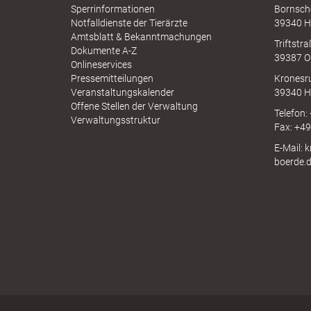
a
k
A
Sperrinformationen
Bornsch
u
p
Notfalldienste der Tierärzte
39340 H
c
p
Amtsblatt & Bekanntmachungen
h
Triftstr
N
Dokumente A-Z
39387 O
I
Onlineservices
u
N
Pressemitteilungen
Kronesr
A
Veranstaltungskalender
39340 H
Offene Stellen der Verwaltung
Telefon:
Verwaltungsstruktur
Fax: +4
n
E-Mail: 
boerde.
g
f