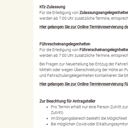
Kfz-Zulassung
Für die Erledigung von
Zulassungsangelegenheite
werden ab 7:00 Uhr zusätzliche Termine, entsprech
s
Hier gelangen Sie zur Online-Terminreservierung 
Führescheinangelegenheiten
B
Für die Erledigung von
Führerscheinangelegnheite
werden ab 7:00 Uhr zusätzliche Termine, entsprech
Bei Fragen zur Neuerteilung bei Entzug der Fahre
Mitteln oder wegen Überschreitung der Höhe an Pu
ö
und Fahrschulangelegenheiten kontaktieren Sie bit
Hier gelangen Sie zur Online-Terminreservierung 
r
Zur Beachtung für Antragsteller
Pro Termin erhält nur eine Person Zutritt 
Zutritt)
Im Eingangsbereich besteht die Möglichkeit
Bei möglichen Covid-oder Erkältungssymto
d