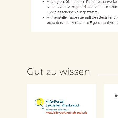
Analog des öffentlichen Personennahverkehr
Nasen-Schutz tragen/ die Schalter sind zum 
Plexiglasscheiben ausgestattet
Antragsteller haben gemäß den Bestimmung
e
beachten/ hier wird an die Eigenverantwortu
"
Gut zu wissen
.
V
H
i
l
f
e