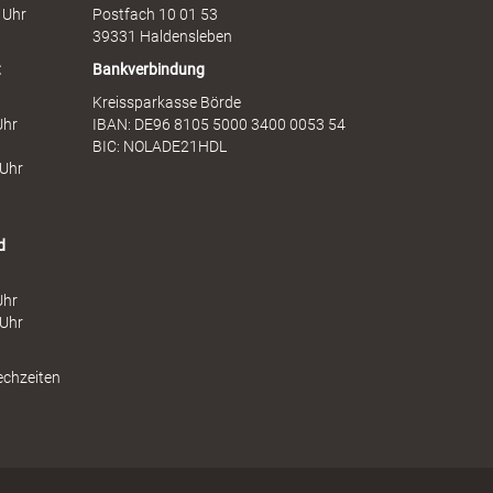
e
s
 Uhr
Postfach 10 01 53
n
t
39331 Haldensleben
t
Bankverbindung
Kreissparkasse Börde
Uhr
IBAN: DE96 8105 5000 3400 0053 54
BIC: NOLADE21HDL
 Uhr
d
Uhr
 Uhr
echzeiten