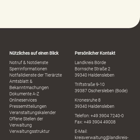
f
e
-
P
o
r
t
a
Nützliches auf einen Blick
Persönlicher Kontakt
l
S
Notruf & Notdienste
Landkreis Börde
e
Sperrinformationen
Bornsche Straße 2
x
Notfalldienste der Tierärzte
39340 Haldensleben
u
Amtsblatt &
Triftstraße 9-10
e
Bekanntmachungen
39387 Oschersleben (Bode)
l
Dokumente A-Z
l
Onlineservices
Kronesruhe 8
e
Pressemitteilungen
39340 Haldensleben
r
Veranstaltungskalender
Telefon: +49 3904 7240-0
M
Offene Stellen der
Fax: +49 3904 49008
i
Verwaltung
s
Verwaltungsstruktur
E-Mail:
s
kreisverwaltung@landkreis-