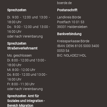
b
boerde.de
r
Sprechzeiten
Postanschrift
a
u
Di. 9:00 - 12:00 und 13:00 -
Landkreis Börde
c
18:00 Uhr
Postfach 10 01 53
h
Do. 9:00 - 12:00 und 13:00 -
39331 Haldensleben
16:00 Uhr
Bankverbindung
oder nach Vereinbarung
Kreissparkasse Börde
Sprechzeiten
IBAN: DE96 8105 5000 3400
Straßenverkehrsamt
0053 54
Mo. geschlossen
BIC: NOLADE21HDL
Di. 8:00 - 12:00 und 13:00 -
18:00 Uhr
Mi. 8:00 - 12:00 Uhr
Do. 8:00 - 12:00 und 13:00 -
16:00 Uhr
Fr. 8:00 - 11:30 Uhr
oder nach Vereinbarung
Sprechzeiten
Amt für
Soziales und Integration -
Bereich Migration