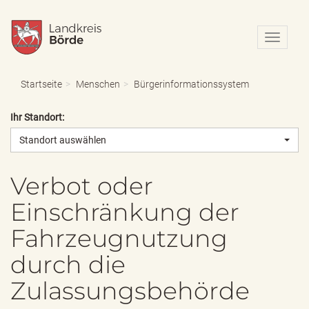
N
a
v
i
Startseite
Menschen
Bürgerinformationssystem
g
a
Ihr Standort:
t
i
Standort auswählen
o
n
e
Verbot oder
i
Einschränkung der
n
-
Fahrzeugnutzung
/
a
durch die
u
s
Zulassungsbehörde
b
l