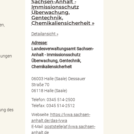
Sachsen-Anhalt -
Immissionsschutz
Überwachung,
Gentechnik,
Chemikaliensicherheit »
en,
Detailansicht »
Adresse:
Landesverwaltungsamt Sachsen-
Anhalt - Immissionsschutz
htungen
Überwachung, Gentechnik,
Chemikaliensicherheit
06003 Halle (Saale) Dessauer
Straße 70
06118 Halle (Saale)
Telefon: 0345 514-2500
Telefax: 0345 514-2512
rung des
Webseite:
https://lvwa.sachsen-
anhalt.de/das-lvwa
E-Mail:
poststelle(at)lvwa.sachsen-
anhalt.de