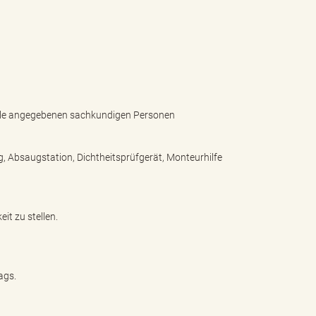
 alle angegebenen sachkundigen Personen
g, Absaugstation, Dichtheitsprüfgerät, Monteurhilfe
it zu stellen.
ags.