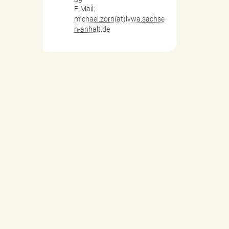
E-Mail:
michael.zorn(at)lvwa.sachse
n-anhalt.de