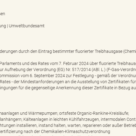
sen
dnung | Umweltbundesamt
erungen durch den Eintrag bestimmter fluorierter Treibhausgase (Chemi
arlaments und des Rates vom 7. Februar 2024 über fluorierte Treibhaus
zur Aufhebung der Verordnung (EG) Nr. 517/2014 (ABl. L ) (F-Gas-Verord
mmission vom 6. September 2024 zur Festlegung - gemäß der Verordnu
tes - der Mindestanforderungen an die Ausstellung von Zertifikaten für
ingungen für die gegenseitige Anerkennung dieser Zertifikate in Bezug auf
Klimaanlagen und Wärmepumpen; ortsfeste Organic-Rankine-Kreisläufe;
lanhängern; Kälteanlagen in leichten Kühlfahrzeugen, intermodalen Cont
gen installieren, instand halten, warten, reparieren oder außer Betrie
ertifizierung nach der Chemikalien-Klimaschutzverordnung