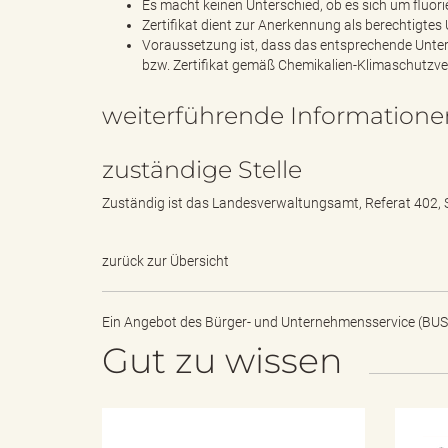
e
Es macht keinen Unterschied, ob es sich um fluorie
Zertifikat dient zur Anerkennung als berechtigte
Voraussetzung ist, dass das entsprechende Unt
bzw. Zertifikat gemäß Chemikalien-Klimaschutzve
r
weiterführende Informatione
zuständige Stelle
l
Zuständig ist das Landesverwaltungsamt, Referat 402, 
zurück zur Übersicht
i
Ein Angebot des
Bürger- und Unternehmensservice (BUS
Gut zu wissen
n
H