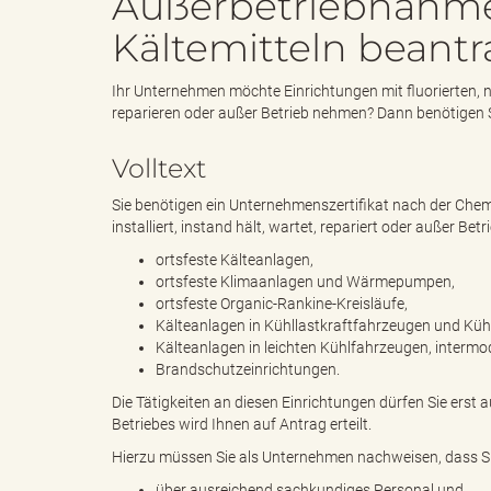
Außerbetriebnahme
Kältemitteln beant
e
i
Ihr Unternehmen möchte Einrichtungen mit fluorierten, na
reparieren oder außer Betrieb nehmen? Dann benötigen S
n
f
Volltext
Sie benötigen ein Unternehmenszertifikat nach der Che
installiert, instand hält, wartet, repariert oder außer Bet
d
t
ortsfeste Kälteanlagen,
ortsfeste Klimaanlagen und Wärmepumpen,
ortsfeste Organic-Rankine-Kreisläufe,
Kälteanlagen in Kühllastkraftfahrzeugen und Kü
Kälteanlagen in leichten Kühlfahrzeugen, inter
e
z
Brandschutzeinrichtungen.
Die Tätigkeiten an diesen Einrichtungen dürfen Sie erst au
Betriebes wird Ihnen auf Antrag erteilt.
Hierzu müssen Sie als Unternehmen nachweisen, dass S
s
u
über ausreichend sachkundiges Personal und