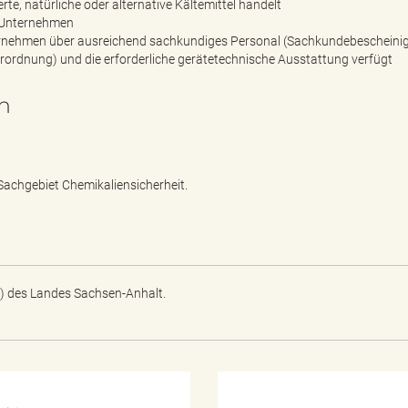
rte, natürliche oder alternative Kältemittel handelt
s Unternehmen
ernehmen über ausreichend sachkundiges Personal (Sachkundebescheini
rordnung) und die erforderliche gerätetechnische Ausstattung verfügt
n
Sachgebiet Chemikaliensicherheit.
) des Landes Sachsen-Anhalt.
N