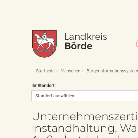
W
S
a
c
Startseite
Menschen
Bürgerinformationssystem
Ihr Standort:
Standort auswählen
p
h
Unternehmenszertifiz
Instandhaltung, Wa
p
r