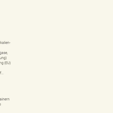
kalien-
gase,
nung)
ng (EU)
...
ainern
b