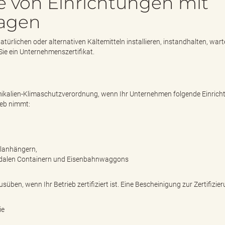
 von Einrichtungen mit
ragen
türlichen oder alternativen Kältemitteln installieren, instandhalten, wart
ie ein Unternehmenszertifikat.
mikalien-Klimaschutzverordnung, wenn Ihr Unternehmen folgende Einric
rieb nimmt:
hlanhängern,
modalen Containern und Eisenbahnwaggons
süben, wenn Ihr Betrieb zertifiziert ist. Eine Bescheinigung zur Zertifizie
ie