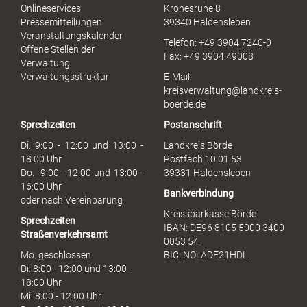
l
Onlineservices
Kronesruhe 8
e
Pressemitteilungen
39340 Haldensleben
r
Veranstaltungskalender
Telefon: +49 3904 7240-0
M
Offene Stellen der
Fax: +49 3904 49008
i
Verwaltung
s
Verwaltungsstruktur
E-Mail:
s
kreisverwaltung@landkreis-
b
boerde.de
r
Sprechzeiten
Postanschrift
a
u
Di. 9:00 - 12:00 und 13:00 -
Landkreis Börde
c
18:00 Uhr
Postfach 10 01 53
h
Do. 9:00 - 12:00 und 13:00 -
39331 Haldensleben
16:00 Uhr
Bankverbindung
oder nach Vereinbarung
Kreissparkasse Börde
Sprechzeiten
IBAN: DE96 8105 5000 3400
Straßenverkehrsamt
0053 54
Mo. geschlossen
BIC: NOLADE21HDL
Di. 8:00 - 12:00 und 13:00 -
18:00 Uhr
Mi. 8:00 - 12:00 Uhr