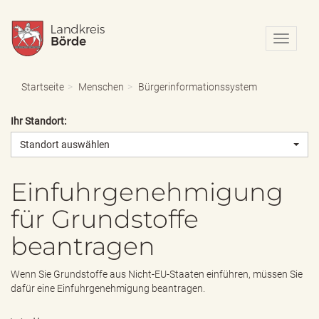
N
a
v
i
Startseite
Menschen
Bürgerinformationssystem
g
a
Ihr Standort:
t
i
Standort auswählen
o
n
e
Einfuhrgenehmigung
i
für Grundstoffe
n
-
beantragen
/
a
u
Wenn Sie Grundstoffe aus Nicht-EU-Staaten einführen, müssen Sie
s
dafür eine Einfuhrgenehmigung beantragen.
b
l