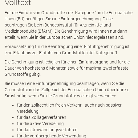
Volltext
e
n
Für die Einfuhr von Grundstoffen der Kategorie 1 in die Europäische
d
Union (EU) benötigen Sie eine Einfuhrgenehmigung. Diese
e
beantragen Sie beim Bundesinstitut für Arzneimittel und
n
Medizinprodukte (BfArM). Die Genehmigung wird Ihnen nur dann
erteilt, wenn Sie in der Europäischen Union niedergelassen sind.
Voraussetzung für die Beantragung einer Einfuhrgenehmigung ist
eine Erlaubnis zur Einfuhr von Grundstoffen der Kategorie 1.
Die Genehmigung ist lediglich für einen Einfuhrvorgang und für die
Dauer von höchstens 6 Monaten sowie für maximal zwei erfasste
Grundstoffe gültig.
Sie müssen eine Einfuhrgenehmigung beantragen, wenn Sie die
Grundstoffe in das Zollgebiet der Europäischen Union überführen.
Sie ist nötig, wenn Sie die Grundstoffe wie folgt verwenden:
für den zollrechtlich freien Verkehr - auch nach passiver
Veredelung
für das Zolllagerverfahren
für die aktive Veredelung
für das Umwandlungsverfahren
für die vorübergehende Verwendung