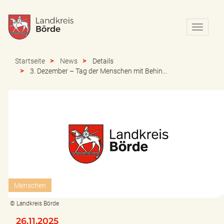
N
a
v
i
Startseite
News
Details
g
3. Dezember – Tag der Menschen mit Behin...
a
t
i
o
n
e
i
n
-
/
a
Menschen
u
s
© Landkreis Börde
b
l
26.11.2025