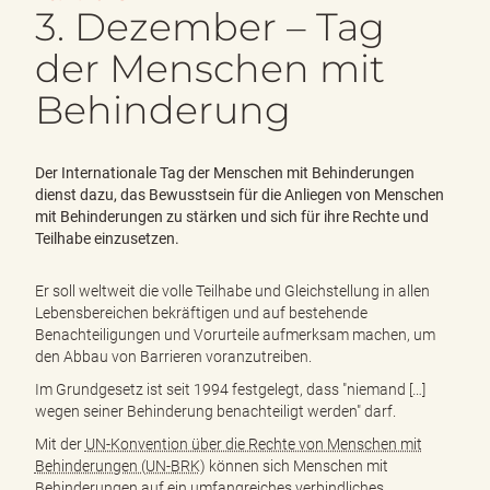
e
3. Dezember – Tag
n
d
der Menschen mit
e
Behinderung
n
Der Internationale Tag der Menschen mit Behinderungen
dienst dazu, das Bewusstsein für die Anliegen von Menschen
mit Behinderungen zu stärken und sich für ihre Rechte und
Teilhabe einzusetzen.
Er soll weltweit die volle Teilhabe und Gleichstellung in allen
Lebensbereichen bekräftigen und auf bestehende
Benachteiligungen und Vorurteile aufmerksam machen, um
den Abbau von Barrieren voranzutreiben.
Im Grundgesetz ist seit 1994 festgelegt, dass "niemand […]
wegen seiner Behinderung benachteiligt werden" darf.
Mit der
UN-Konvention über die Rechte von Menschen mit
Behinderungen (UN-BRK)
können sich Menschen mit
Behinderungen auf ein umfangreiches verbindliches