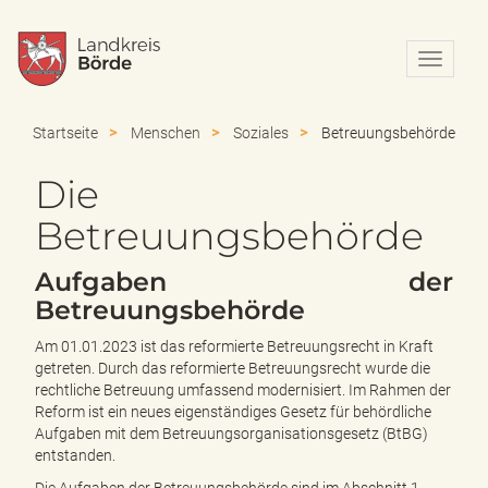
N
a
v
i
Startseite
Menschen
Soziales
Betreuungsbehörde
g
a
Die
t
i
Betreuungsbehörde
o
n
Aufgaben der
e
i
Betreuungsbehörde
n
-
Am 01.01.2023 ist das reformierte Betreuungsrecht in Kraft
/
getreten. Durch das reformierte Betreuungsrecht wurde die
a
rechtliche Betreuung umfassend modernisiert. Im Rahmen der
u
Reform ist ein neues eigenständiges Gesetz für behördliche
s
Aufgaben mit dem Betreuungsorganisationsgesetz (BtBG)
b
entstanden.
l