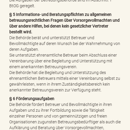
Die Aufgaben der Betreuungsbehörde sind im Abschnitt 1
e
BtOG geregelt.
n
d
§ 5 Informations- und Beratungspflichten zu allgemeinen
e
betreuungsrechtlichen Fragen über Vorsorgevollmachten und
n
über andere Hilfen, bei denen kein gesetzlicher Vertreter
bestellt wird.
Die Behörde berät und unterstützt Betreuer und
Bevollmächtigte auf deren Wunsch bei der Wahrnehmung von
deren Aufgaben.
Sie unterstützt ehrenamtliche Betreuer beim Abschluss einer
Vereinbarung über eine Begleitung und Unterstützung mit
einem anerkannten Betreuungsverein.
Die Behörde hat die Begleitung und Unterstützung des
ehrenamtlichen Betreuers mittels einer Vereinbarung selbst zu
gewährleisten, wenn in ihrem Zuständigkeitsbereich kein
anerkannter Betreuungsverein zur Verfügung steht.
§ 6 Förderungsaufgaben
Die Behörde fördert Betreuer und Bevollmächtigte in ihren
Aufgaben und zu ihrer Fortbildung sowie die Tätigkeit
einzelner Personen und von gemeinnützigen und freien
Organisationen zugunsten Betreuungsbedürftiger als auch die
Aufklärung und Beratung über Vorsorgevollmachten,