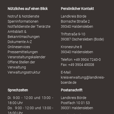
a
Nützliches auf einen Blick
Persönlicher Kontakt
l
S
Notruf & Notdienste
Landkreis Börde
e
Sperrinformationen
Bornsche Straße 2
x
Notfalldienste der Tierärzte
39340 Haldensleben
u
Amtsblatt &
Triftstraße 9-10
e
Bekanntmachungen
39387 Oschersleben (Bode)
l
Dokumente A-Z
l
Onlineservices
Kronesruhe 8
e
Pressemitteilungen
39340 Haldensleben
r
Veranstaltungskalender
Telefon: +49 3904 7240-0
M
Offene Stellen der
Fax: +49 3904 49008
i
Verwaltung
s
Verwaltungsstruktur
E-Mail:
s
kreisverwaltung@landkreis-
b
boerde.de
r
Sprechzeiten
Postanschrift
a
u
Di. 9:00 - 12:00 und 13:00 -
Landkreis Börde
c
18:00 Uhr
Postfach 10 01 53
h
Do. 9:00 - 12:00 und 13:00 -
39331 Haldensleben
16:00 Uhr