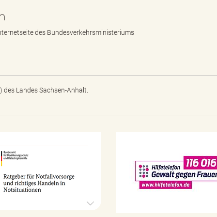
n
Internetseite des Bundesverkehrsministeriums
) des Landes Sachsen-Anhalt.
N
o
t
f
a
l
l