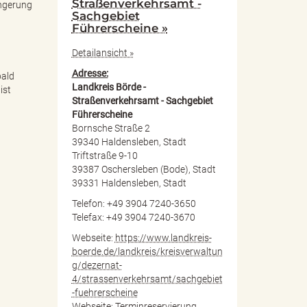
Straßenverkehrsamt -
ängerung
Sachgebiet
Führerscheine »
Detailansicht »
Adresse:
bald
Landkreis Börde -
ist
Straßenverkehrsamt - Sachgebiet
Führerscheine
Bornsche Straße 2
39340 Haldensleben, Stadt
Triftstraße 9-10
39387 Oschersleben (Bode), Stadt
39331 Haldensleben, Stadt
Telefon: +49 3904 7240-3650
Telefax: +49 3904 7240-3670
Webseite:
https://www.landkreis-
boerde.de/landkreis/kreisverwaltun
g/dezernat-
4/strassenverkehrsamt/sachgebiet
-fuehrerscheine
Webseite:
Terminreservierung