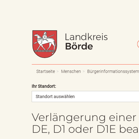
W
S
a
c
Startseite
Menschen
Bürgerinformationssystem
Ihr Standort:
Standort auswählen
p
h
Verlängerung einer 
DE, D1 oder D1E be
p
r