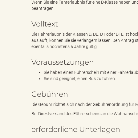
Wenn Sie eine Fahrerlaubnis für eine D-Klasse haben und
beantragen.
e
i
Volltext
Die Fahrerlaubnis der Klassen D, DE, D1 oder D1E ist höc
ausläuft, können Sie sie verlängern lassen. Den Antrag s
n
f
ebenfalls höchstens 5 Jahre gültig.
Voraussetzungen
Sie haben einen Führerschein mit einer Fahrerlaub
d
t
Sie sind geeignet, einen Bus zu führen.
Gebühren
e
z
Die Gebühr richtet sich nach der Gebührenordnung für
Bei Direktversand des Führerscheins an die Wohnanschrif
erforderliche Unterlagen
s
u