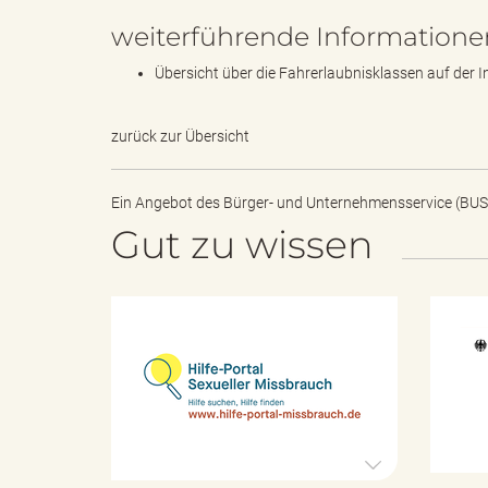
weiterführende Informatione
Übersicht über die Fahrerlaubnisklassen auf der 
s
zurück zur Übersicht
B
Ein Angebot des
Bürger- und Unternehmensservice (BUS
Gut zu wissen
ö
H
i
r
l
f
e
-
P
d