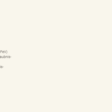
 FeV)
aubnis-
is-