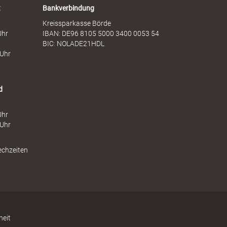
t
Bankverbindung
Kreissparkasse Börde
Uhr
IBAN: DE96 8105 5000 3400 0053 54
BIC: NOLADE21HDL
 Uhr
d
Uhr
 Uhr
echzeiten
heit