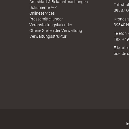
e
p
Amtsblatt & Bekanntmachungen
h
Triftstr
N
Dokumente A-Z
39387 O
I
Onlineservices
N
Pressemitteilungen
Kronesr
A
Veranstaltungskalender
39340 H
r
Offene Stellen der Verwaltung
Telefon:
Verwaltungsstruktur
Fax: +4
E-Mail: 
l
boerde.
i
n
I