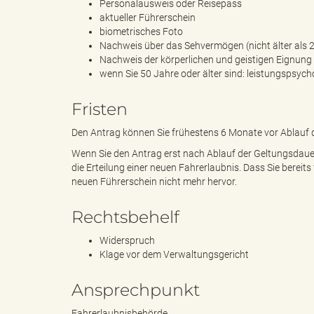
Personalausweis oder Reisepass
aktueller Führerschein
biometrisches Foto
g
Nachweis über das Sehvermögen (nicht älter als 
Nachweis der körperlichen und geistigen Eignung (
wenn Sie 50 Jahre oder älter sind: leistungspsych
Fristen
"
Den Antrag können Sie frühestens 6 Monate vor Ablauf d
Wenn Sie den Antrag erst nach Ablauf der Geltungsdauer 
die Erteilung einer neuen Fahrerlaubnis. Dass Sie berei
L
neuen Führerschein nicht mehr hervor.
Rechtsbehelf
a
Widerspruch
Klage vor dem Verwaltungsgericht
Ansprechpunkt
n
Fahrerlaubnisbehörde