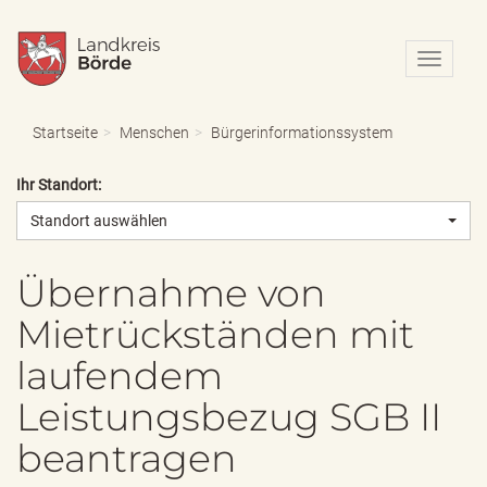
N
a
v
i
Startseite
Menschen
Bürgerinformationssystem
g
a
Ihr Standort:
t
i
Standort auswählen
o
n
e
Übernahme von
i
Mietrückständen mit
n
-
laufendem
/
a
Leistungsbezug SGB II
u
s
beantragen
b
l