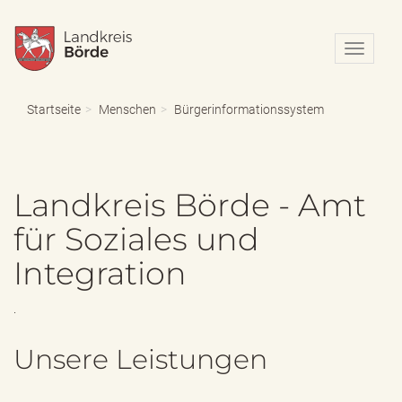
N
a
v
i
Startseite
Menschen
Bürgerinformationssystem
g
a
t
i
Landkreis Börde - Amt
o
n
für Soziales und
e
i
Integration
n
-
/
.
a
u
Unsere Leistungen
s
b
l