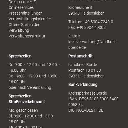
Dokumente A-Z
l
Onlineservices
Kronesruhe 8
e
Pressemitteilungen
39340 Haldensleben
r
Veranstaltungskalender
Telefon: +49 3904 7240-0
M
Offene Stellen der
Fax: +49 3904 49008
i
Verwaltung
s
Verwaltungsstruktur
E-Mail:
s
kreisverwaltung@landkreis-
b
boerde.de
r
Sprechzeiten
Postanschrift
a
u
Di. 9:00 - 12:00 und 13:00 -
Landkreis Börde
c
18:00 Uhr
Postfach 10 01 53
h
Do. 9:00 - 12:00 und 13:00 -
39331 Haldensleben
16:00 Uhr
Bankverbindung
oder nach Vereinbarung
Kreissparkasse Börde
Sprechzeiten
IBAN: DE96 8105 5000 3400
Straßenverkehrsamt
0053 54
Mo. geschlossen
BIC: NOLADE21HDL
Di. 8:00 - 12:00 und 13:00 -
18:00 Uhr
Mi. 8:00 - 12:00 Uhr