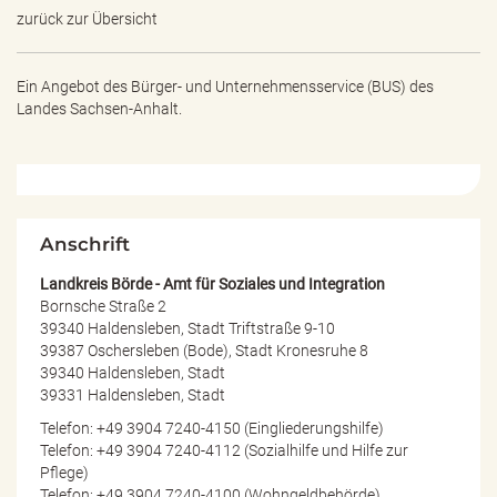
e
zurück zur Übersicht
n
d
e
Ein Angebot des
Bürger- und Unternehmensservice (BUS) des
n
Landes Sachsen-Anhalt.
Anschrift
Landkreis Börde - Amt für Soziales und Integration
Bornsche Straße 2
39340 Haldensleben, Stadt Triftstraße 9-10
39387 Oschersleben (Bode), Stadt Kronesruhe 8
39340 Haldensleben, Stadt
39331 Haldensleben, Stadt
Telefon: +49 3904 7240-4150 (Eingliederungshilfe)
Telefon: +49 3904 7240-4112 (Sozialhilfe und Hilfe zur
Pflege)
Telefon: +49 3904 7240-4100 (Wohngeldbehörde)