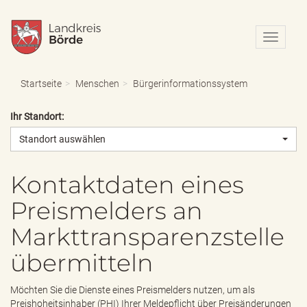
N
a
v
i
Startseite
Menschen
Bürgerinformationssystem
g
a
Ihr Standort:
t
i
Standort auswählen
o
n
e
Kontaktdaten eines
i
Preismelders an
n
-
Markttransparenzstelle
/
a
übermitteln
u
s
b
Möchten Sie die Dienste eines Preismelders nutzen, um als
l
Preishoheitsinhaber (PHI) Ihrer Meldepflicht über Preisänderungen