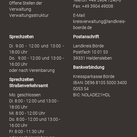
Telefon: +49 3904 7240-0
M
Offene Stellen der
Fax: +49 3904 49008
i
Verwaltung
s
Verwaltungsstruktur
E-Mail:
s
kreisverwaltung@landkreis-
b
boerde.de
r
Sprechzeiten
Postanschrift
a
u
Di. 9:00 - 12:00 und 13:00 -
Landkreis Börde
c
18:00 Uhr
Postfach 10 01 53
h
Do. 9:00 - 12:00 und 13:00 -
39331 Haldensleben
16:00 Uhr
Bankverbindung
oder nach Vereinbarung
Kreissparkasse Börde
Sprechzeiten
IBAN: DE96 8105 5000 3400
Straßenverkehrsamt
0053 54
Mo. geschlossen
BIC: NOLADE21HDL
Di. 8:00 - 12:00 und 13:00 -
18:00 Uhr
Mi. 8:00 - 12:00 Uhr
Do. 8:00 - 12:00 und 13:00 -
16:00 Uhr
Fr. 8:00 - 11:30 Uhr