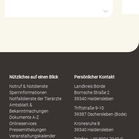
H
i
l
f
e
-
P
o
r
t
a
Nützliches auf einen Blick
Persönlicher Kontakt
l
S
Notruf & Notdienste
Landkreis Börde
e
Sperrinformationen
Bornsche Straße 2
x
Notfalldienste der Tierärzte
39340 Haldensleben
u
Amtsblatt &
Triftstraße 9-10
e
Bekanntmachungen
39387 Oschersleben (Bode)
l
Dokumente A-Z
l
Onlineservices
Kronesruhe 8
e
Pressemitteilungen
39340 Haldensleben
r
Veranstaltungskalender