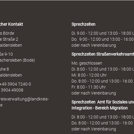
o
t
l
i
cher Kontakt
Sprechzeiten
n
e
s Börde
Di. 9:00 - 12:00 und 13:00 - 18:00 
e Straße 2
Do. 9:00 - 12:00 und 13:00 - 16:00
aldensleben
oder nach Vereinbarung
aße 9-10
Sprechzeiten
Straßenverkehrsam
schersleben (Bode)
Mo. geschlossen
uhe 8
Di. 8:00 - 12:00 und 13:00 - 18:00 
aldensleben
Mi. 8:00 - 12:00 Uhr
Do. 8:00 - 12:00 und 13:00 - 16:00
 +49 3904 7240-0
Fr. 8:00 - 11:30 Uhr
9 3904 49008
oder nach Vereinbarung
kreisverwaltung@landkreis-
Sprechzeiten
Amt für Soziales un
de
Integration - Bereich Migration
Di. 8:00 - 12:00 und 13:00 - 18:00 
Do. 8:00 - 12:00 und 13:00 - 16:00
oder nach Vereinbarung