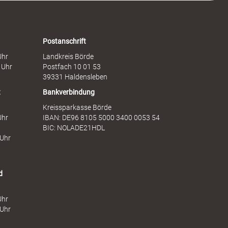
n
s
F
d
r
i
a
e
Postanschrift
u
n
Uhr
Landkreis Börde
e
s
 Uhr
Postfach 10 01 53
n
t
39331 Haldensleben
t
Bankverbindung
Kreissparkasse Börde
Uhr
IBAN: DE96 8105 5000 3400 0053 54
BIC: NOLADE21HDL
 Uhr
d
Uhr
 Uhr