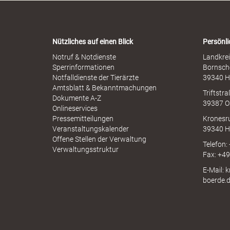
-
i
W
s
a
s
r
d
b
Nützliches auf einen Blick
Persönli
n
r
-
Notruf & Notdienste
Landkrei
a
A
Sperrinformationen
Bornsch
u
p
Notfalldienste der Tierärzte
39340 H
c
k
p
Amtsblatt & Bekanntmachungen
h
Triftstr
N
Dokumente A-Z
39387 O
I
Onlineservices
N
Pressemitteilungen
Kronesr
A
r
Veranstaltungskalender
39340 H
Offene Stellen der Verwaltung
Telefon:
Verwaltungsstruktur
Fax: +4
E-Mail: 
e
boerde.
i