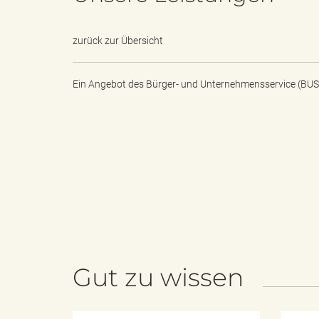
e
i
zurück zur Übersicht
Ein Angebot des
Bürger- und Unternehmensservice (BUS
n
f
d
t
e
z
Gut zu wissen
s
u