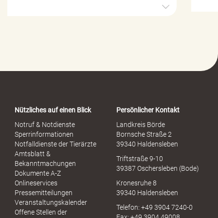
H
i
l
f
e
-
P
o
r
t
a
Nützliches auf einen Blick
Persönlicher Kontakt
l
S
Notruf & Notdienste
Landkreis Börde
e
Sperrinformationen
Bornsche Straße 2
x
Notfalldienste der Tierärzte
39340 Haldensleben
u
Amtsblatt &
Triftstraße 9-10
e
Bekanntmachungen
39387 Oschersleben (Bode)
l
Dokumente A-Z
l
Onlineservices
Kronesruhe 8
e
Pressemitteilungen
39340 Haldensleben
r
Veranstaltungskalender
Telefon: +49 3904 7240-0
M
Offene Stellen der
Fax: +49 3904 49008