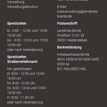
i
Verwaltung
s
Verwaltungsstruktur
E-Mail:
s
kreisverwaltung@landkreis-
b
boerde.de
r
Sprechzeiten
Postanschrift
a
u
Di. 9:00 - 12:00 und 13:00 -
Landkreis Börde
c
18:00 Uhr
Postfach 10 01 53
h
Do. 9:00 - 12:00 und 13:00 -
39331 Haldensleben
16:00 Uhr
Bankverbindung
oder nach Vereinbarung
Kreissparkasse Börde
Sprechzeiten
IBAN: DE96 8105 5000 3400
Straßenverkehrsamt
0053 54
Mo. geschlossen
BIC: NOLADE21HDL
Di. 8:00 - 12:00 und 13:00 -
18:00 Uhr
Mi. 8:00 - 12:00 Uhr
Do. 8:00 - 12:00 und 13:00 -
16:00 Uhr
Fr. 8:00 - 11:30 Uhr
oder nach Vereinbarung