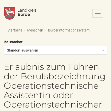
N
a
v
i
Startseite
Menschen
Bürgerinformationssystem
g
a
Ihr Standort:
t
i
Standort auswählen
o
n
e
Erlaubnis zum Führen
i
der Berufsbezeichnung
n
-
Operationstechnische
/
a
Assistentin oder
u
s
Operationstechnischer
b
l