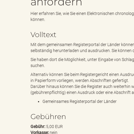
anfordern
Hier erfahren Sie, wie Sie einen Elektronischen chronol
e
i
können.
Volltext
n
f
Mit dem gemeinsamen Registerportal der Länder können 
selbständig herunterladen und ausdrucken. Sie können d
Sie haben dort die Möglichkeit, unter Eingabe von Schl
suchen.
d
t
Alternativ können Sie beim Registergericht einen Ausdru
in Papierform vorliegen, werden Abschriften gefertigt.
Darüber hinaus können Sie die Register auch weiterhin w
(gebührenpflichtig) einen Ausdruck oder eine Abschrift a
e
z
Gemeinsames Registerportal der Länder
Gebühren
s
u
Gebühr:
5,00 EUR
Vorkasse:
nein