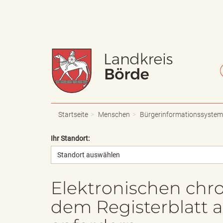
W
S
a
c
Startseite
Menschen
Bürgerinformationssystem
Ihr Standort:
Standort auswählen
p
h
Elektronischen chr
dem Registerblatt a
p
r