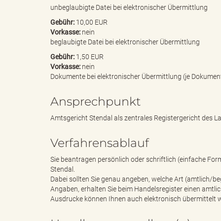
unbeglaubigte Datei bei elektronischer Übermittlung
Gebühr:
10,00 EUR
g
Vorkasse:
nein
beglaubigte Datei bei elektronischer Übermittlung
Gebühr:
1,50 EUR
Vorkasse:
nein
"
Dokumente bei elektronischer Übermittlung (je Dokumen
Ansprechpunkt
Amtsgericht Stendal als zentrales Registergericht des 
L
Verfahrensablauf
Sie beantragen persönlich oder schriftlich (einfache Fo
a
Stendal.
Dabei sollten Sie genau angeben, welche Art (amtlich/b
Angaben, erhalten Sie beim Handelsregister einen amtli
Ausdrucke können Ihnen auch elektronisch übermittelt w
n