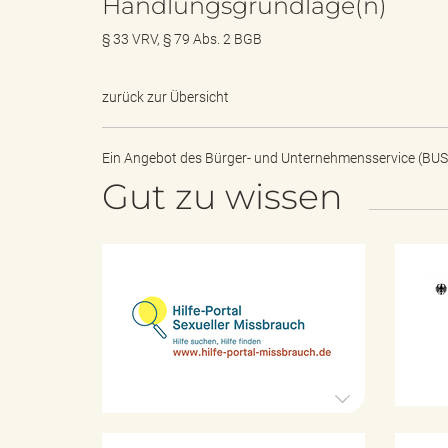
Handlungsgrundlage(n)
§ 33 VRV, § 79 Abs. 2 BGB
d
zurück zur Übersicht
Ein Angebot des
Bürger- und Unternehmensservice (BUS
k
Gut zu wissen
r
H
i
l
f
e
e
-
P
o
i
r