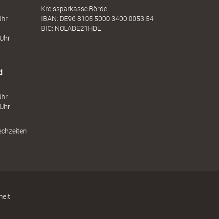
Kreissparkasse Börde
Uhr
IBAN: DE96 8105 5000 3400 0053 54
BIC: NOLADE21HDL
 Uhr
d
Uhr
 Uhr
echzeiten
heit