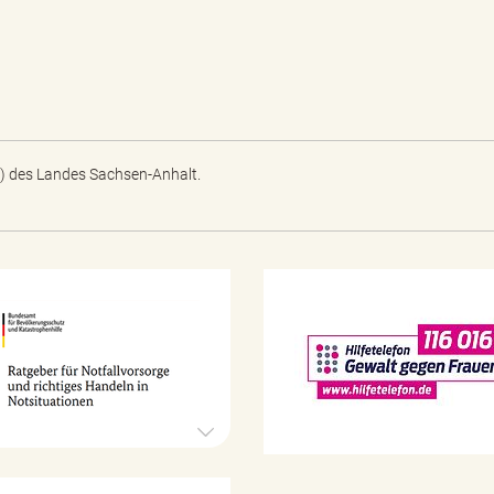
) des Landes Sachsen-Anhalt.
N
o
t
f
a
l
l
v
o