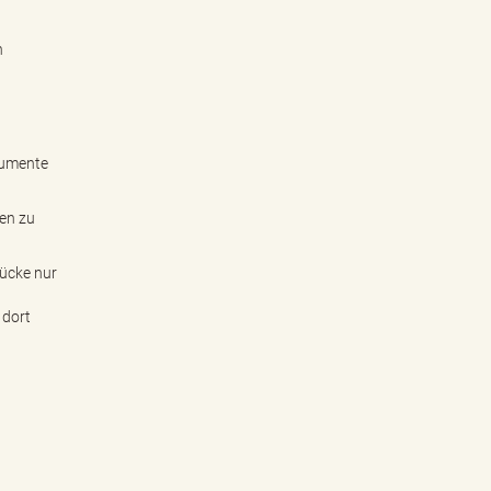
n
kumente
men zu
tücke nur
 dort