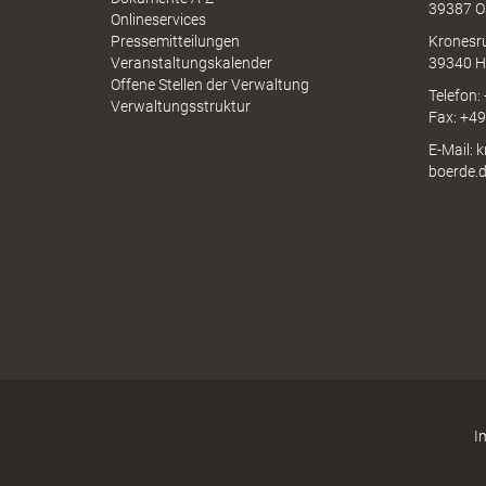
39387 O
I
Onlineservices
N
Pressemitteilungen
Kronesr
A
Veranstaltungskalender
39340 H
Offene Stellen der Verwaltung
e
Telefon:
Verwaltungsstruktur
Fax: +4
E-Mail: 
boerde.
"
.
V
I