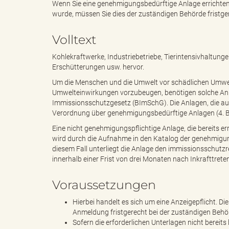
Wenn Sie eine genehmigungsbedürftige Anlage errichten
wurde, müssen Sie dies der zuständigen Behörde fristg
e
i
Volltext
Kohlekraftwerke, Industriebetriebe, Tierintensivhaltun
Erschütterungen usw. hervor.
n
f
Um die Menschen und die Umwelt vor schädlichen Umwe
Umwelteinwirkungen vorzubeugen, benötigen solche Anl
Immissionsschutzgesetz (BImSchG). Die Anlagen, die auf
Verordnung über genehmigungsbedürftige Anlagen (4. B
d
t
Eine nicht genehmigungspflichtige Anlage, die bereits e
wird durch die Aufnahme in den Katalog der genehmigu
diesem Fall unterliegt die Anlage den immissionsschu
innerhalb einer Frist von drei Monaten nach Inkrafttre
e
z
Voraussetzungen
Hierbei handelt es sich um eine Anzeigepflicht. D
Anmeldung fristgerecht bei der zuständigen Behör
s
u
Sofern die erforderlichen Unterlagen nicht bereit