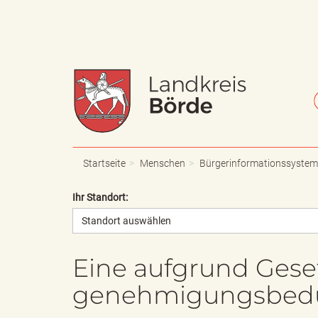
W
S
a
c
Startseite
Menschen
Bürgerinformationssystem
Ihr Standort:
Standort auswählen
p
h
Eine aufgrund Gese
genehmigungsbedür
p
r