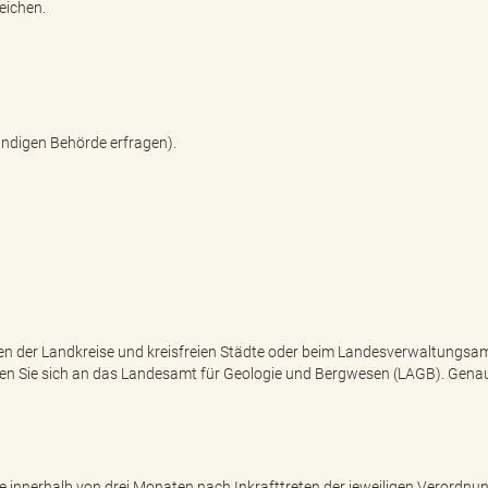
eichen.
ändigen Behörde erfragen).
en der Landkreise und kreisfreien Städte oder beim Landesverwaltungsam
nden Sie sich an das Landesamt für Geologie und Bergwesen (LAGB). Gena
 innerhalb von drei Monaten nach Inkrafttreten der jeweiligen Verordnung