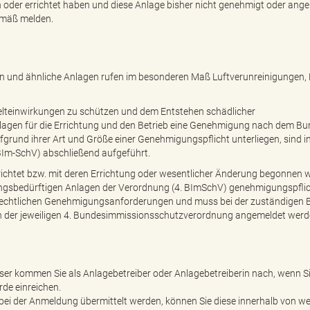
 oder errichtet haben und diese Anlage bisher nicht genehmigt oder ang
emäß melden.
gen und ähnliche Anlagen rufen im besonderen Maß Luftverunreinigungen,
lteinwirkungen zu schützen und dem Entstehen schädlicher
agen für die Errichtung und den Betrieb eine Genehmigung nach dem Bu
grund ihrer Art und Größe einer Genehmigungspflicht unterliegen, sind in
Im-SchV) abschließend aufgeführt.
rrichtet bzw. mit deren Errichtung oder wesentlicher Änderung begonnen 
ngsbedürftigen Anlagen der Verordnung (4. BImSchV) genehmigungspflich
tzrechtlichen Genehmigungsanforderungen und muss bei der zuständigen
ten der jeweiligen 4. Bundesimmissionsschutzverordnung angemeldet werd
ieser kommen Sie als Anlagebetreiber oder Anlagebetreiberin nach, wenn Si
de einreichen.
s bei der Anmeldung übermittelt werden, können Sie diese innerhalb von we