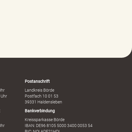
G
r
e
e
w
i
a
t
l
s
t
c
g
h
e
a
g
f
e
t
n
s
F
d
r
i
a
e
Postanschrift
u
n
Uhr
Landkreis Börde
e
s
 Uhr
Postfach 10 01 53
n
t
39331 Haldensleben
t
Bankverbindung
Kreissparkasse Börde
Uhr
IBAN: DE96 8105 5000 3400 0053 54
BIC: NOLADE21HDL