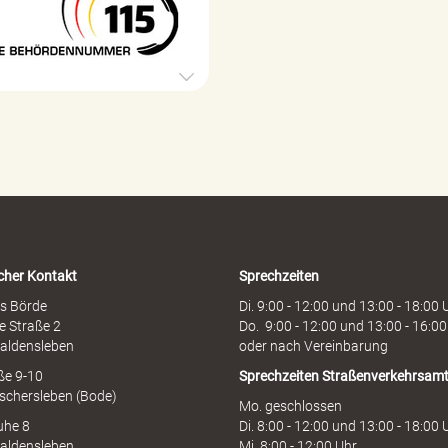
5
r
B
g
e
e
h
ö
r
d
e
n
h
o
t
l
i
cher Kontakt
Sprechzeiten
n
e
s Börde
Di. 9:00 - 12:00 und 13:00 - 18:00 
e Straße 2
Do. 9:00 - 12:00 und 13:00 - 16:00
aldensleben
oder nach Vereinbarung
aße 9-10
Sprechzeiten
Straßenverkehrsam
schersleben (Bode)
Mo. geschlossen
uhe 8
Di. 8:00 - 12:00 und 13:00 - 18:00 
aldensleben
Mi. 8:00 - 12:00 Uhr