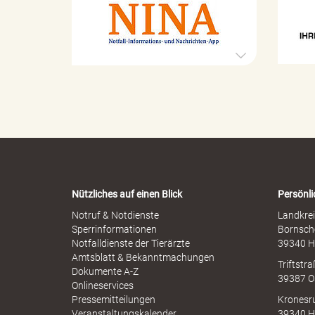
t
S
a
e
s
x
t
u
r
e
e
o
l
p
l
h
e
e
r
"
n
M
-
i
W
s
a
s
r
.
b
Nützliches auf einen Blick
Persönli
n
r
-
Notruf & Notdienste
Landkrei
a
A
Sperrinformationen
Bornsch
u
p
Notfalldienste der Tierärzte
39340 H
c
V
p
Amtsblatt & Bekanntmachungen
h
Triftstr
N
Dokumente A-Z
39387 O
I
Onlineservices
N
Pressemitteilungen
Kronesr
A
Veranstaltungskalender
39340 H