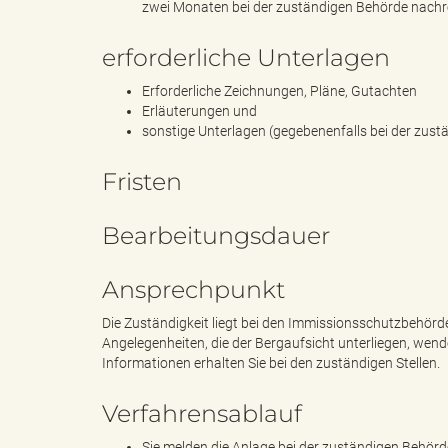
zwei Monaten bei der zuständigen Behörde nachr
erforderliche Unterlagen
g
Erforderliche Zeichnungen, Pläne, Gutachten
Erläuterungen und
sonstige Unterlagen (gegebenenfalls bei der zust
"
Fristen
Bearbeitungsdauer
L
Ansprechpunkt
Die Zuständigkeit liegt bei den Immissionsschutzbehörd
a
Angelegenheiten, die der Bergaufsicht unterliegen, we
Informationen erhalten Sie bei den zuständigen Stellen.
Verfahrensablauf
n
Sie melden die Anlage bei der zuständigen Behörde