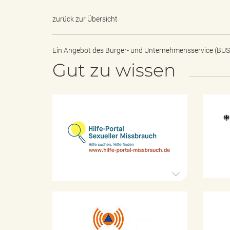
zurück zur Übersicht
s
Ein Angebot des
Bürger- und Unternehmensservice (BUS
Gut zu wissen
B
H
i
ö
l
f
e
-
P
r
o
r
t
K
a
a
d
l