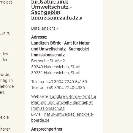
für Natur- und
emeldet
Umweltschutz -
Sachgebiet
Immissionsschutz »
Detailansicht »
 Lärm,
Adresse:
Landkreis Börde - Amt für Natur-
und Umweltschutz - Sachgebiet
ndes-
Immissionsschutz
 der
Bornsche Straße 2
39340 Haldensleben, Stadt
39331 Haldensleben, Stadt
wurde,
tig. In
Telefax: +49 3904 7240-54150
 Behörde
Telefon: +49 3904 7240-4336
en.
Webseite:
Landkreis Börde - Amt für
Planung und Umwelt - Sachgebiet
Immissionsschutz
E-Mail:
natur-umwelt(at)landkreis-
e die
boerde.de
Ansprechpartner:
iteren