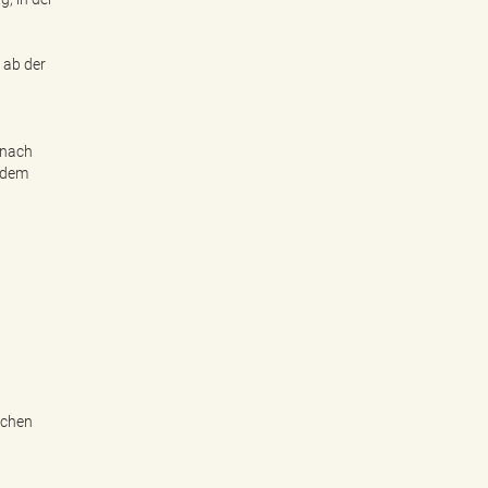
 ab der
 nach
d dem
ichen