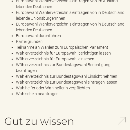
Europawahl Wählerverzeichnis eintragen von im Ausland
e
lebenden Deutschen
n
Europawahl Wählerverzeichnis eintragen von in Deutschland
d
lebende UnionsbürgerInnen
e
Europawahl Wählerverzeichnis eintragen von in Deutschland
n
lebenden Deutschen
Europawahl durchführen
Partei gründen
Teilnahme an Wahlen zum Europäischen Parlament
Wählerverzeichnis für Europawahl berichtigen lassen
Wählerverzeichnis für Europawahl einsehen
Wählerverzeichnis zur Bundestagswahl Berichtigung
beantragen
Wählerverzeichnis zur Bundestagswahl Einsicht nehmen
Wählerverzeichnis zur Bundestagswahl eintragen lassen
Wahlhelfer oder Wahlhelferin verpflichten
Wahlschein beantragen
Gut zu wissen