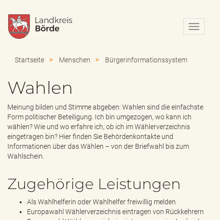
N
a
v
i
Startseite
Menschen
Bürgerinformationssystem
g
a
Wahlen
t
i
o
Meinung bilden und Stimme abgeben: Wahlen sind die einfachste
n
Form politischer Beteiligung. Ich bin umgezogen, wo kann ich
e
wählen? Wie und wo erfahre ich, ob ich im Wählerverzeichnis
i
eingetragen bin? Hier finden Sie Behördenkontakte und
n
Informationen über das Wählen – von der Briefwahl bis zum
-
Wahlschein.
/
a
Zugehörige Leistungen
u
s
Als Wahlhelferin oder Wahlhelfer freiwillig melden
b
Europawahl Wählerverzeichnis eintragen von Rückkehrern
l