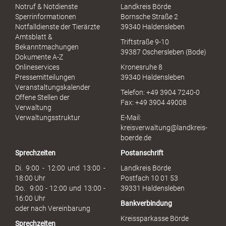
S
Notruf & Notdienste
Landkreis Börde
e
Sperrinformationen
Bornsche Straße 2
x
Notfalldienste der Tierärzte
39340 Haldensleben
u
Amtsblatt &
Triftstraße 9-10
e
Bekanntmachungen
39387 Oschersleben (Bode)
l
Dokumente A-Z
l
Onlineservices
Kronesruhe 8
e
Pressemitteilungen
39340 Haldensleben
r
Veranstaltungskalender
Telefon: +49 3904 7240-0
M
Offene Stellen der
Fax: +49 3904 49008
i
Verwaltung
s
Verwaltungsstruktur
E-Mail:
s
kreisverwaltung@landkreis-
b
boerde.de
r
Sprechzeiten
Postanschrift
a
u
Di. 9:00 - 12:00 und 13:00 -
Landkreis Börde
c
18:00 Uhr
Postfach 10 01 53
h
Do. 9:00 - 12:00 und 13:00 -
39331 Haldensleben
16:00 Uhr
Bankverbindung
oder nach Vereinbarung
Kreissparkasse Börde
Sprechzeiten