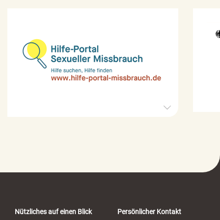
H
i
l
f
e
-
P
o
r
t
a
Nützliches auf einen Blick
Persönlicher Kontakt
l