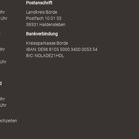
Postanschrift
Uhr
Landkreis Börde
 Uhr
Postfach 10 01 53
39331 Haldensleben
t
Bankverbindung
Kreissparkasse Börde
Uhr
IBAN: DE96 8105 5000 3400 0053 54
BIC: NOLADE21HDL
 Uhr
d
Uhr
 Uhr
echzeiten