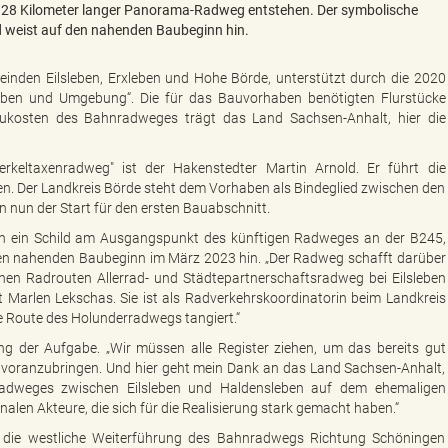
n 28 Kilometer langer Panorama-Radweg entstehen. Der symbolische
ild weist auf den nahenden Baubeginn hin.
inden Eilsleben, Erxleben und Hohe Börde, unterstützt durch die 2020
eben und Umgebung“. Die für das Bauvorhaben benötigten Flurstücke
ukosten des Bahnradweges trägt das Land Sachsen-Anhalt, hier die
keltaxenradweg" ist der Hakenstedter Martin Arnold. Er führt die
. Der Landkreis Börde steht dem Vorhaben als Bindeglied zwischen den
n nun der Start für den ersten Bauabschnitt.
un ein Schild am Ausgangspunkt des künftigen Radweges an der B245,
 den nahenden Baubeginn im März 2023 hin. „Der Radweg schafft darüber
hen Radrouten Allerrad- und Städtepartnerschaftsradweg bei Eilsleben
 Marlen Lekschas. Sie ist als Radverkehrskoordinatorin beim Landkreis
ie Route des Holunderradwegs tangiert.“
ng der Aufgabe. „Wir müssen alle Register ziehen, um das bereits gut
voranzubringen. Und hier geht mein Dank an das Land Sachsen-Anhalt,
 Radweges zwischen Eilsleben und Haldensleben auf dem ehemaligen
n Akteure, die sich für die Realisierung stark gemacht haben.“
r die westliche Weiterführung des Bahnradwegs Richtung Schöningen