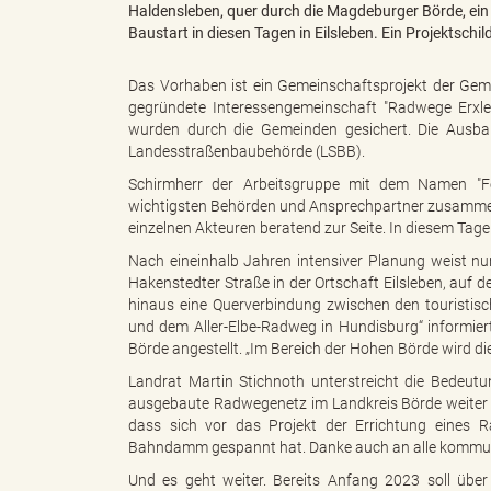
Haldensleben, quer durch die Magdeburger Börde, ei
Baustart in diesen Tagen in Eilsleben. Ein Projektsch
g
Das Vorhaben ist ein Gemeinschaftsprojekt der Geme
gegründete Interessengemeinschaft "Radwege Erxl
wurden durch die Gemeinden gesichert. Die Ausba
Landesstraßenbaubehörde (LSBB).
"
Schirmherr der Arbeitsgruppe mit dem Namen "Fer
wichtigsten Behörden und Ansprechpartner zusammen
einzelnen Akteuren beratend zur Seite. In diesem Tage
Nach eineinhalb Jahren intensiver Planung weist n
L
Hakenstedter Straße in der Ortschaft Eilsleben, auf
hinaus eine Querverbindung zwischen den touristisc
und dem Aller-Elbe-Radweg in Hundisburg“ informiert
Börde angestellt. „Im Bereich der Hohen Börde wird d
a
Landrat Martin Stichnoth unterstreicht die Bedeutu
ausgebaute Radwegenetz im Landkreis Börde weiter 
dass sich vor das Projekt der Errichtung eines
Bahndamm gespannt hat. Danke auch an alle kommunale
n
Und es geht weiter. Bereits Anfang 2023 soll übe