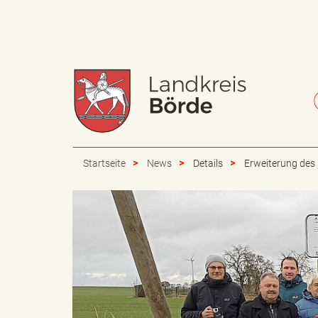
W
S
a
c
Startseite
News
Details
Erweiterung des
p
h
p
r