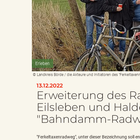
e
i
n
f
Erleben
d
t
© Landkreis Börde / die Akteure und Initiatoren des "Ferkelta
13.12.2022
Erweiterung des R
e
z
Eilsleben und Hald
"Bahndamm-Radw
s
u
"Ferkeltaxenradweg", unter dieser Bezeichnung soll en