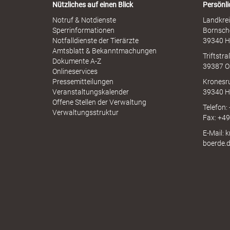
Nützliches auf einen Blick
Persönli
Notruf & Notdienste
Landkrei
Sperrinformationen
Bornsch
s
Notfalldienste der Tierärzte
39340 H
Amtsblatt & Bekanntmachungen
Triftstr
Dokumente A-Z
39387 O
Onlineservices
Pressemitteilungen
Kronesr
B
Veranstaltungskalender
39340 H
Offene Stellen der Verwaltung
Telefon:
Verwaltungsstruktur
Fax: +4
ö
E-Mail: 
boerde.
r
d