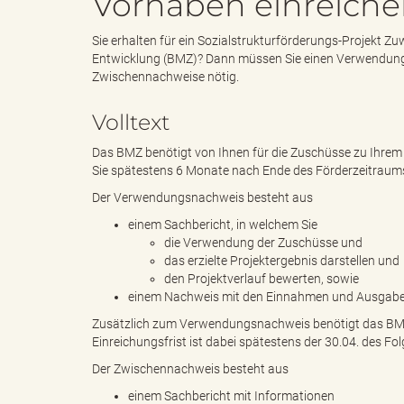
Vorhaben einreich
Sie erhalten für ein Sozialstrukturförderungs-Projekt
e
i
Entwicklung (BMZ)? Dann müssen Sie einen Verwendungsn
Zwischennachweise nötig.
Volltext
n
f
Das BMZ benötigt von Ihnen für die Zuschüsse zu Ihrem
Sie spätestens 6 Monate nach Ende des Förderzeitraums
Der Verwendungsnachweis besteht aus
d
t
einem Sachbericht, in welchem Sie
die Verwendung der Zuschüsse und
das erzielte Projektergebnis darstellen und
den Projektverlauf bewerten, sowie
e
z
einem Nachweis mit den Einnahmen und Ausgaben i
Zusätzlich zum Verwendungsnachweis benötigt das BMZ 
Einreichungsfrist ist dabei spätestens der 30.04. des Fol
Der Zwischennachweis besteht aus
s
u
einem Sachbericht mit Informationen