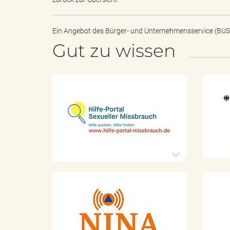
k
Ein Angebot des
Bürger- und Unternehmensservice (BUS
Gut zu wissen
u
H
n
i
l
f
e
g
-
P
o
r
t
f
K
a
a
l
t
S
a
e