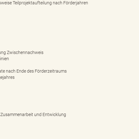
ise Teilprojektaufteilung nach Förderjahren
ilung Zwischennachweis
inien
te nach Ende des Förderzeitraums
gejahres
he Zusammenarbeit und Entwicklung