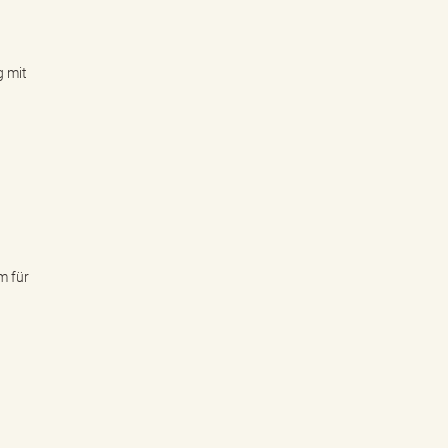
g mit
m für