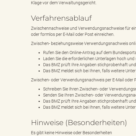
Klage vor dem Verwaltungsgericht.
Verfahrensablauf
s
Zwischennachweise und Verwendungsnachweise für ein P
oder formlos per E-Mail oder Post einreichen.
Zwischen- beziehungsweise Verwendungsnachweis onlin
B
Rufen Sie den Online-Antrag auf dem Bundesportal 
Laden Sie die erforderlichen Unterlagen hoch und
Das BMZ prüft Ihre Angaben stichprobenhaft und l
Das BMZ meldet sich bei Ihnen, falls weitere Unt
ö
Zwischen- oder Verwendungsnachweis per E-Mail oder P
Schreiben Sie Ihren Zwischen- oder Verwendungsna
Senden Sie Ihren Zwischen- oder Verwendungsnac
Das BMZ prüft Ihre Angaben stichprobenhaft und l
r
Das BMZ meldet sich bei Ihnen, falls weitere Unt
Hinweise (Besonderheiten)
Es gibt keine Hinweise oder Besonderheiten
d