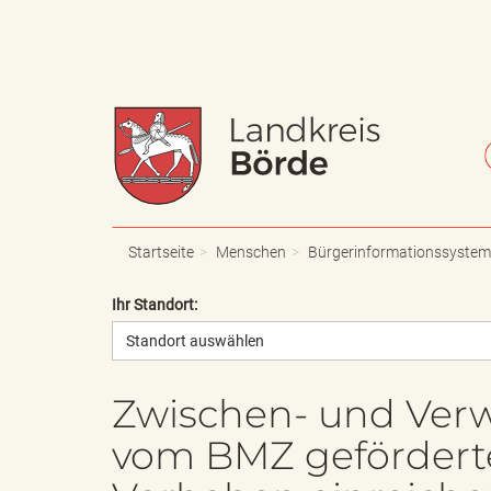
W
S
a
c
Startseite
Menschen
Bürgerinformationssystem
Ihr Standort:
Standort auswählen
p
h
Zwischen- und Ver
vom BMZ gefördertes
p
r