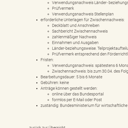
e
Verwendungsnachweis Länder- beziehungswe
Prüfvermerk
Verwendungsnachweis Stellenplan
erforderliche Unterlagen für Zwischennachweis:
Deckblatt und Anschreiben
r
Sachbericht Zwischennachweis
zahlenmäßiger Nachweis
Einnahmen und Ausgaben
Länder-beziehungsweise. Teilprojektaufte
l
Prüfvermerk entsprechend den Förderrichtl
Fristen:
Verwendungsnachweis: spätestens 6 Mona
Zwischennachweis: bis zum 30.04. des Fol
Bearbeitungsdauer: 5 bis 6 Monate
i
Gebühren: keine
Anträge können gestellt werden:
online über das Bundesportal
formlos per E-Mail oder Post
n
zuständig: Bundesministerium für wirtschaftlic
zurück zur Übersicht