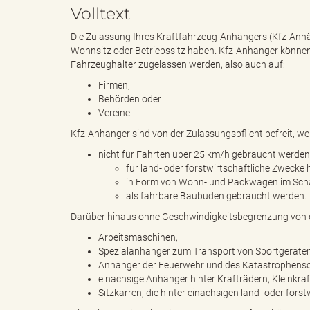
Volltext
Die Zulassung Ihres Kraftfahrzeug-Anhängers (Kfz-Anhän
e
i
Wohnsitz oder Betriebssitz haben. Kfz-Anhänger können 
Fahrzeughalter zugelassen werden, also auch auf:
Firmen,
Behörden oder
n
f
Vereine.
Kfz-Anhänger sind von der Zulassungspflicht befreit, we
nicht für Fahrten über 25 km/h gebraucht werde
d
t
für land- oder forstwirtschaftliche Zweck
in Form von Wohn- und Packwagen im Scha
als fahrbare Baubuden gebraucht werden.
Darüber hinaus ohne Geschwindigkeitsbegrenzung von de
e
z
Arbeitsmaschinen,
Spezialanhänger zum Transport von Sportgeräten
Anhänger der Feuerwehr und des Katastrophensc
einachsige Anhänger hinter Krafträdern, Kleinkr
s
u
Sitzkarren, die hinter einachsigen land- oder for