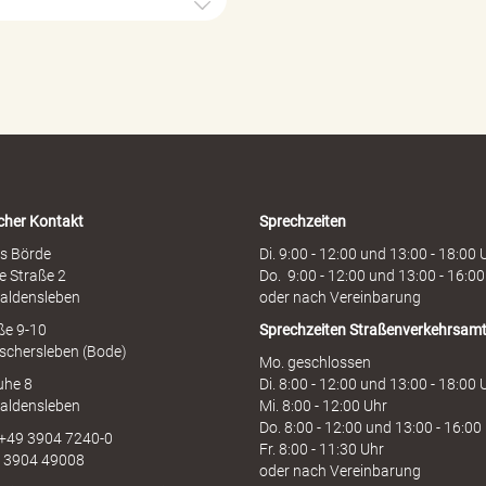
ö
r
d
e
n
h
o
t
l
i
cher Kontakt
Sprechzeiten
n
e
s Börde
Di. 9:00 - 12:00 und 13:00 - 18:00 
e Straße 2
Do. 9:00 - 12:00 und 13:00 - 16:00
aldensleben
oder nach Vereinbarung
aße 9-10
Sprechzeiten
Straßenverkehrsam
schersleben (Bode)
Mo. geschlossen
uhe 8
Di. 8:00 - 12:00 und 13:00 - 18:00 
aldensleben
Mi. 8:00 - 12:00 Uhr
Do. 8:00 - 12:00 und 13:00 - 16:00
 +49 3904 7240-0
Fr. 8:00 - 11:30 Uhr
9 3904 49008
oder nach Vereinbarung