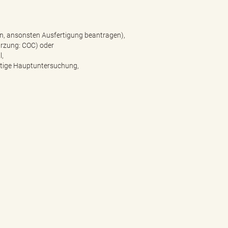
en, ansonsten Ausfertigung beantragen),
rzung: COC) oder
l,
ültige Hauptuntersuchung,