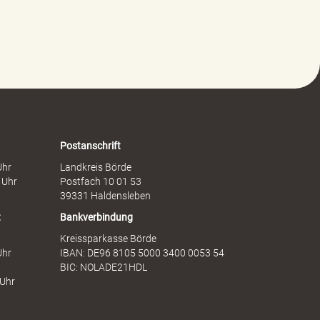
a
t
l
s
t
c
g
h
e
a
g
f
e
t
n
s
F
d
r
i
a
e
Postanschrift
u
n
Uhr
Landkreis Börde
e
s
 Uhr
Postfach 10 01 53
n
t
39331 Haldensleben
t
Bankverbindung
Kreissparkasse Börde
Uhr
IBAN: DE96 8105 5000 3400 0053 54
BIC: NOLADE21HDL
 Uhr