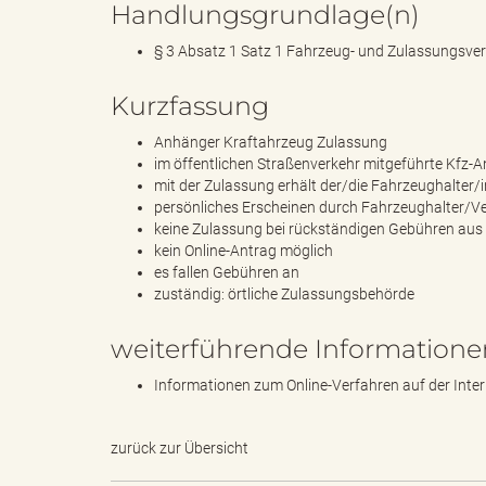
Handlungsgrundlage(n)
§ 3 Absatz 1 Satz 1 Fahrzeug- und Zulassungsve
e
Kurzfassung
Anhänger Kraftahrzeug Zulassung
im öffentlichen Straßenverkehr mitgeführte Kfz-
mit der Zulassung erhält der/die Fahrzeughalte
"
persönliches Erscheinen durch Fahrzeughalter/Ver
keine Zulassung bei rückständigen Gebühren aus
kein Online-Antrag möglich
es fallen Gebühren an
.
zuständig: örtliche Zulassungsbehörde
weiterführende Informatione
Informationen zum Online-Verfahren auf der Inte
V
zurück zur Übersicht