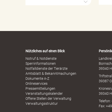
u
k
r
e
o
l
p
l
h
e
e
u
r
n
M
-
i
W
s
a
s
n
r
b
Nützliches auf einen Blick
Persönli
n
r
-
Notruf & Notdienste
Landkrei
a
A
Sperrinformationen
Bornsch
u
p
Notfalldienste der Tierärzte
39340 H
g
c
p
Amtsblatt & Bekanntmachungen
h
Triftstr
N
Dokumente A-Z
39387 O
I
Onlineservices
N
Pressemitteilungen
Kronesr
f
A
Veranstaltungskalender
39340 H
Offene Stellen der Verwaltung
Telefon:
Verwaltungsstruktur
Fax: +4