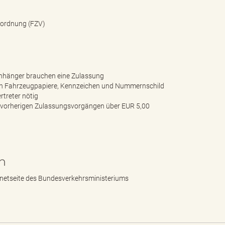
rordnung (FZV)
Anhänger brauchen eine Zulassung
r/in Fahrzeugpapiere, Kennzeichen und Nummernschild
treter nötig
 vorherigen Zulassungsvorgängen über EUR 5,00
n
rnetseite des Bundesverkehrsministeriums