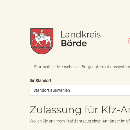
W
S
a
c
Startseite
Menschen
Bürgerinformationssystem
Ihr Standort:
Standort auswählen
p
h
Zulassung für Kfz-
p
r
Wollen Sie an Ihrem Kraftfahrzeug einen Anhänger im öf