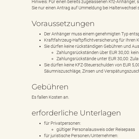
Hinweis: Für einen bereits zugelassenen Kfz-Anhänger, 
Sie nur einen Antrag auf Ummeldung bei Halterwechsel s
g
Voraussetzungen
Der Anhänger muss einem genehmigten Typ entspr
Kraftfahrzeug-Haftpflichtversicherung für Ihren
Sie dürfen keine rückständigen Gebühren und A
"
Zahlungsrückständen über EUR 30,00: keine
Zahlungsrückstände unter EUR 30,00: Zula
Sie dürfen keine KFZ-Steuerschulden von EUR 5,
Säumniszuschläge, Zinsen und Verspätungszuschl
L
Gebühren
Es fallen Kosten an.
a
erforderliche Unterlagen
für Privatpersonen:
gültiger Personalausweis oder Reisepass
n
für juristische Personen/Unternehmen: